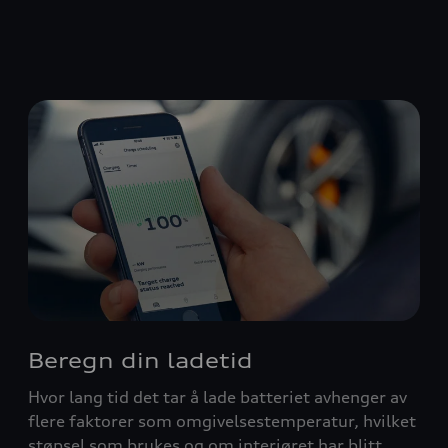
Beregn din ladetid
Hvor lang tid det tar å lade batteriet avhenger av
flere faktorer som omgivelsestemperatur, hvilket
støpsel som brukes og om interiøret har blitt