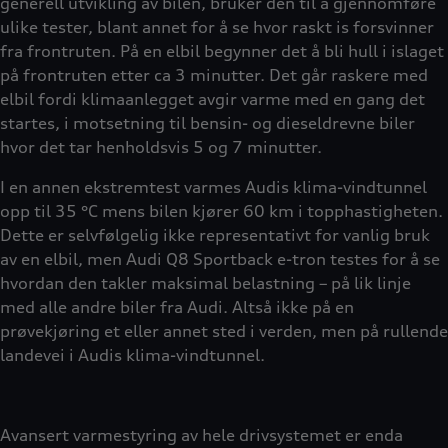
generell utvikling av bilen, bruker den til å gjennomføre
ulike tester, blant annet for å se hvor raskt is forsvinner
fra frontruten. På en elbil begynner det å bli hull i islaget
på frontruten etter ca 3 minutter. Det går raskere med
elbil fordi klimaanlegget avgir varme med en gang det
startes, i motsetning til bensin- og dieseldrevne biler
hvor det tar henholdsvis 5 og 7 minutter.
I en annen ekstremtest varmes Audis klima-vindtunnel
opp til 35 °C mens bilen kjører 60 km i topphastigheten.
Dette er selvfølgelig ikke representativt for vanlig bruk
av en elbil, men Audi Q8 Sportback e-tron testes for å se
hvordan den takler maksimal belastning – på lik linje
med alle andre biler fra Audi. Altså ikke på en
prøvekjøring et eller annet sted i verden, men på rullende
landevei i Audis klima-vindtunnel.
Avansert varmestyring av hele drivsystemet er enda