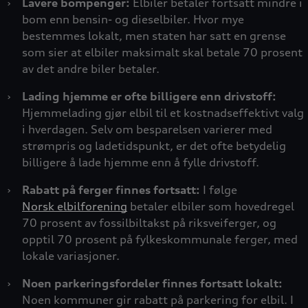
›
Lavere bompenger:
Elbiler betaler fortsatt mindre i
bom enn bensin- og dieselbiler. Hvor mye
bestemmes lokalt, men staten har satt en grense
som sier at elbiler maksimalt skal betale 70 prosent
av det andre biler betaler.
›
Lading hjemme er ofte billigere enn drivstoff:
Hjemmelading gjør elbil til et kostnadseffektivt valg
i hverdagen. Selv om besparelsen varierer med
strømpris og ladetidspunkt, er det ofte betydelig
billigere å lade hjemme enn å fylle drivstoff.
›
Rabatt på ferger finnes fortsatt:
I følge
Norsk elbilforening
betaler elbiler som hovedregel
70 prosent av fossilbiltakst på riksveiferger, og
opptil 70 prosent på fylkeskommunale ferger, med
lokale variasjoner.
›
Noen parkeringsfordeler finnes fortsatt lokalt:
Noen kommuner gir rabatt på parkering for elbil. I