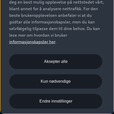
deg en best mulig opplevelse på nettstedet vårt,
blant annet for å analysere nettrafikk. For den
beste brukeropplevelsen anbefaler vi at du
Spørsmål og svar om elbil
godtar alle informasjonskapsler, men du kan
selvfølgelig tilpasse dem til dine behov. Du kan
lese mer om hvordan vi bruker
Hva betyr WLTP?
informasjonskapsler her
.
Aksepter alle
Andre relevante
Kun nødvendige
artikler om Audis
elbiler
Endre innstillinger