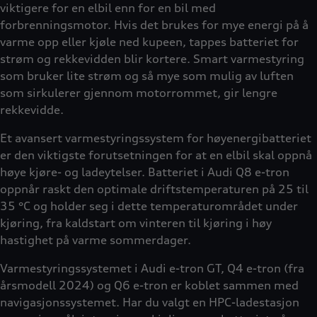
viktigere for en elbil enn for en bil med
forbrenningsmotor. Hvis det brukes for mye energi på å
varme opp eller kjøle ned kupeen, tappes batteriet for
strøm og rekkevidden blir kortere. Smart varmestyring
som bruker lite strøm og så mye som mulig av luften
som sirkulerer gjennom motorrommet, gir lengre
rekkevidde.
Et avansert varmestyringssystem for høyenergibatteriet
er den viktigste forutsetningen for at en elbil skal oppnå
høye kjøre- og ladeytelser. Batteriet i Audi Q8 e-tron
oppnår raskt den optimale driftstemperaturen på 25 til
35 °C og holder seg i dette temperaturområdet under
kjøring, fra kaldstart om vinteren til kjøring i høy
hastighet på varme sommerdager.
Varmestyringssystemet i Audi e-tron GT, Q4 e-tron (fra
årsmodell 2024) og Q6 e-tron er koblet sammen med
navigasjonssystemet. Har du valgt en HPC-ladestasjon