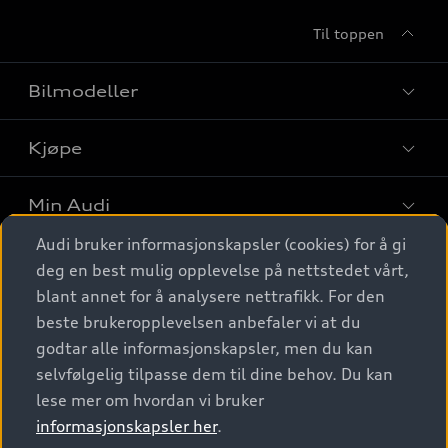
Til toppen
Bilmodeller
Kjøpe
Finn din Audi
Sammenlign bilmodeller
Min Audi
Kjøpshjelp
Elbiler
Audi bruker informasjonskapsler (cookies) for å gi
Biler på lager
Digitale tjenester
deg en best mulig opplevelse på nettstedet vårt,
Behold nybilfølelsen
SUV
Finn forhandler
blant annet for å analysere nettrafikk. For den
Garantert Audi Service
Stasjonsvogn
Audi Norge
beste brukeropplevelsen anbefaler vi at du
Audi digitale tjenester
Bestill prøvekjøring
godtar alle informasjonskapsler, men du kan
Audi Originalt tilbehør
Sportback
Audi connect
Kontakt forhandler
selvfølgelig tilpasse dem til dine behov. Du kan
Kundeservice
Verkstedtjenester
S/RS
lese mer om hvordan vi bruker
Functions on demand
Prislister
Audi Driving Experience
informasjonskapsler her
.
Konseptbiler og prototyper
Audi Charging