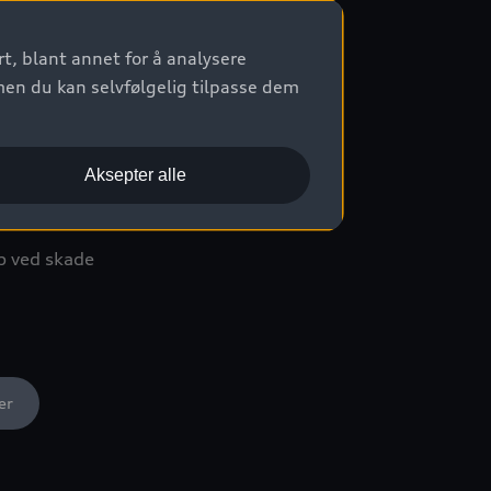
t, blant annet for å analysere
 ved leasing
men du kan selvfølgelig tilpasse dem
nandel på ruteskift og veihjelp
 bil ved totalskade
Aksepter alle
p ved skade
er