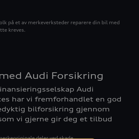
agfolk på et av merkeverksteder reparere din bil med
tte kreves.
med Audi Forsikring
inansieringsselskap Audi
ces har vi fremforhandlet en god
dyktig bilforsikring gjennom
som vi gjerne gir deg et tilbud
erkeoriginale deler ved skade