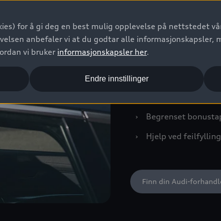
›
Leiebil ved skade
ies) for å gi deg en best mulig opplevelse på nettstedet vår
›
Startleieforsikring
velsen anbefaler vi at du godtar alle informasjonskapsler, 
vordan vi bruker
informasjonskapsler her
.
›
Markedsledende ege
›
Ny eller tilsvarende
Endre innstillinger
›
Nøkkelforsikring
›
Begrenset bonusta
›
Hjelp ved feilfylling
Finn din Audi-forhandl