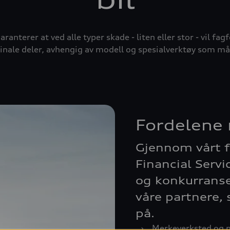
garanterer at ved alle typer skade - liten eller stor - vil f
nale deler, avhengig av modell og spesialverktøy som må
Fordelene 
Gjennom vårt f
Financial Servi
og konkurranse
våre partnere, 
på.
›
Merkeverksted og m