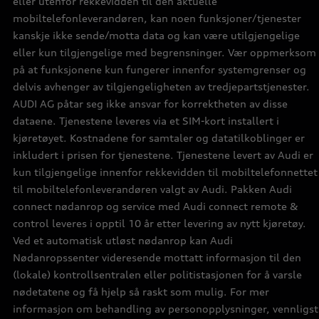
eller utenfor rekkevidden til den aktuelle
mobiltelefonleverandøren, kan noen funksjoner/tjenester
kanskje ikke sende/motta data og kan være utilgjengelige
eller kun tilgjengelige med begrensninger. Vær oppmerksom
på at funksjonene kun fungerer innenfor systemgrenser og
delvis avhenger av tilgjengeligheten av tredjepartstjenester.
AUDI AG påtar seg ikke ansvar for korrektheten av disse
dataene. Tjenestene leveres via et SIM-kort installert i
kjøretøyet. Kostnadene for samtaler og datatilkoblinger er
inkludert i prisen for tjenestene. Tjenestene levert av Audi er
kun tilgjengelige innenfor rekkevidden til mobiltelefonnettet
til mobiltelefonleverandøren valgt av Audi. Pakken Audi
connect nødanrop og service med Audi connect remote &
control leveres i opptil 10 år etter levering av nytt kjøretøy.
Ved et automatisk utløst nødanrop kan Audi
Nødanropssenter videresende mottatt informasjon til den
(lokale) kontrollsentralen eller politistasjonen for å varsle
nødetatene og få hjelp så raskt som mulig. For mer
informasjon om behandling av personopplysninger, vennligst