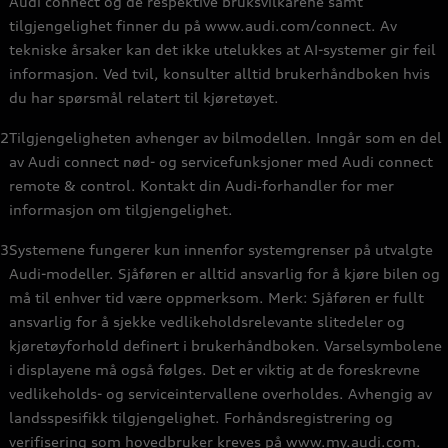
Audi connect og de respektive bruksvilkårene samt
tilgjengelighet finner du på www.audi.com/connect. Av
tekniske årsaker kan det ikke utelukkes at AI-systemer gir feil
informasjon. Ved tvil, konsulter alltid brukerhåndboken hvis
du har spørsmål relatert til kjøretøyet.
2
Tilgjengeligheten avhenger av bilmodellen. Inngår som en del
av Audi connect nød- og servicefunksjoner med Audi connect
remote & control. Kontakt din Audi‑forhandler for mer
informasjon om tilgjengelighet.
3
Systemene fungerer kun innenfor systemgrenser på utvalgte
Audi-modeller. Sjåføren er alltid ansvarlig for å kjøre bilen og
må til enhver tid være oppmerksom. Merk: Sjåføren er fullt
ansvarlig for å sjekke vedlikeholdsrelevante slitedeler og
kjøretøyforhold definert i brukerhåndboken. Varselsymbolene
i displayene må også følges. Det er viktig at de foreskrevne
vedlikeholds- og serviceintervallene overholdes. Avhengig av
landsspesifikk tilgjengelighet. Forhåndsregistrering og
verifisering som hovedbruker kreves på www.my.audi.com.