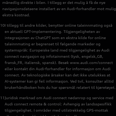
månedlig direkte i bilen. I tillegg er det mulig å få de nye
navigasjonsdataene installert av en Audi-forhandler mot mulig
ekstra kostnad.
10
I tillegg til andre kilder, benytter online taleinnmating også
en aktuell GPT-implementering. Tilgjengeligheten av
integrasjonen av ChatGPT som en ekstra kilde for online
taleinnmating er begrenset til følgende markeder og
systemspråk: Europeiske land med tilgjengelighet av Audi
connect navigasjon og infotainment (tysk, engelsk_GB,
fransk_FR, italiensk, spansk). Besøk www.audi.com/connect
eller kontakt din Audi-forhandler for informasjon om Audi
connect. Av teknologiske årsaker kan det ikke utelukkes at
AI-systemer kan gi feil informasjon. Ved tvil, konsulter alltid
brukerhåndboken hvis du har spørsmål relatert til kjøretøyet.
11
Juridisk merknad om Audi connect nødanrop og service med
Audi connect remote & control: Avhengig av landsspesifikk
tilgjengelighet. I områder med utilstrekkelig GPS-mottak