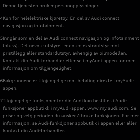
Denne tjenesten bruker personopplysninger.
4
Kun for helelektriske kjøretøy. En del av Audi connect
navigasjon og infotainment.
5
Inngår som en del av Audi connect navigasjon og infotainment
(pluss). Det nevnte utstyret er enten ekstrautstyr mot
pristillegg eller standardutstyr, avhengig av bilmodellen.
Kontakt din Audi‑forhandler eller se i myAudi‑appen for mer
informasjon om tilgjengelighet.
6
Bakgrunnene er tilgjengelige mot betaling direkte i myAudi-
appen.
7
Tilgjengelige funksjoner for din Audi kan bestilles i Audi-
funksjoner appbutikk i myAudi-appen, www.my.audi.com. Se
priser og velg perioden du ønsker å bruke funksjonen. For mer
informasjon, se Audi-funkdjoner appbutikk i appen eller eller
kontakt din Audi-forhandler.