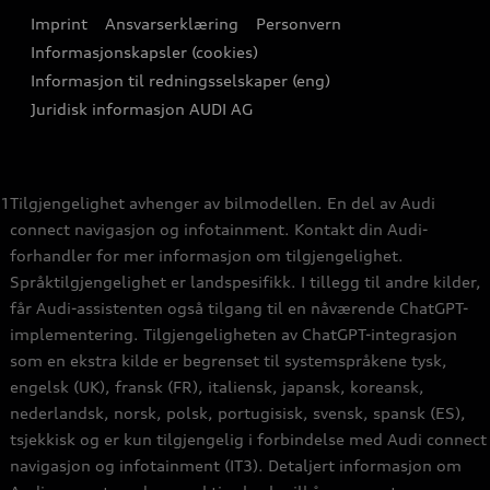
Presse
Imprint
Ansvarserklæring
Personvern
Logg Inn Bilhold
Audi Forsikring
Karriere
Informasjonskapsler (cookies)
Informasjon til redningsselskaper (eng)
Bli sertifisert merkeverksted
Juridisk informasjon AUDI AG
Autoretur
Åpenhetsloven
1
Tilgjengelighet avhenger av bilmodellen. En del av Audi
connect navigasjon og infotainment. Kontakt din Audi-
forhandler for mer informasjon om tilgjengelighet.
Språktilgjengelighet er landspesifikk. I tillegg til andre kilder,
får Audi-assistenten også tilgang til en nåværende ChatGPT-
implementering. Tilgjengeligheten av ChatGPT-integrasjon
som en ekstra kilde er begrenset til systemspråkene tysk,
engelsk (UK), fransk (FR), italiensk, japansk, koreansk,
nederlandsk, norsk, polsk, portugisisk, svensk, spansk (ES),
tsjekkisk og er kun tilgjengelig i forbindelse med Audi connect
navigasjon og infotainment (IT3). Detaljert informasjon om