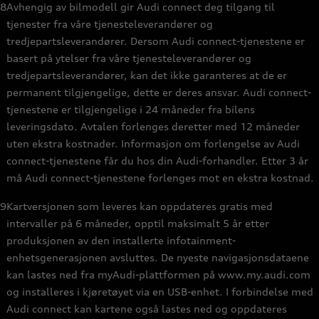
8
Avhengig av bilmodell gir Audi connect deg tilgang til
tjenester fra våre tjenesteleverandører og
tredjepartsleverandører. Dersom Audi connect-tjenestene er
basert på ytelser fra våre tjenesteleverandører og
tredjepartsleverandører, kan det ikke garanteres at de er
permanent tilgjengelige, dette er deres ansvar. Audi connect-
tjenestene er tilgjengelige i 24 måneder fra bilens
leveringsdato. Avtalen forlenges deretter med 12 måneder
uten ekstra kostnader. Informasjon om forlengelse av Audi
connect-tjenestene får du hos din Audi-forhandler. Etter 3 år
må Audi connect-tjenestene forlenges mot en ekstra kostnad.
9
Kartversjonen som leveres kan oppdateres gratis med
intervaller på 6 måneder, opptil maksimalt 5 år etter
produksjonen av den installerte infotainment-
enhetsgenerasjonen avsluttes. De nyeste navigasjonsdataene
kan lastes ned fra myAudi-plattformen på www.my.audi.com
og installeres i kjøretøyet via en USB-enhet. I forbindelse med
Audi connect kan kartene også lastes ned og oppdateres