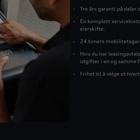
›
Tre års garanti på deler 
›
En komplett servicehisto
eierskifte.
›
24 timers mobilitetsgar
›
Hvis du har leasingavtal
utgifter i en og samme f
›
Frihet til å velge et hve