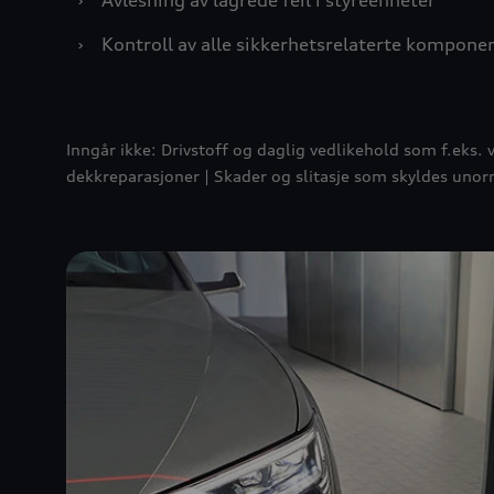
›
Avlesning av lagrede feil i styreenheter
›
Kontroll av alle sikkerhetsrelaterte komponen
Inngår ikke: Drivstoff og daglig vedlikehold som f.eks. 
dekkreparasjoner | Skader og slitasje som skyldes unorma