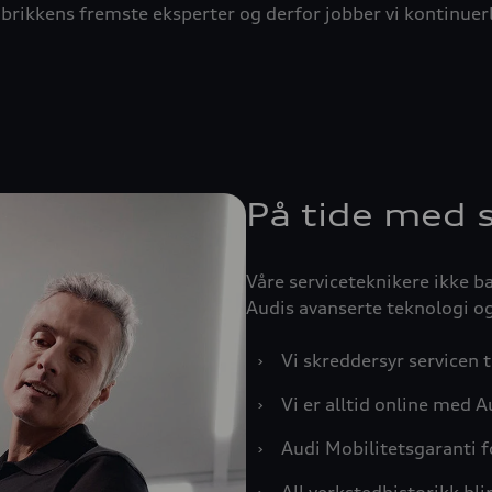
abrikkens fremste eksperter og derfor jobber vi kontinuer
På tide med s
Våre serviceteknikere ikke ba
Audis avanserte teknologi og
›
Vi skreddersyr servicen t
›
Vi er alltid online med 
›
Audi Mobilitetsgaranti f