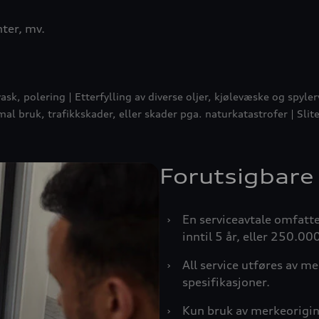
ter, mv.
vask, polering | Etterfylling av diverse oljer, kjølevæske og spy
l bruk, trafikkskader, eller skader pga. naturkatastrofer | Slite
Forutsigbare
›
En serviceavtale omfatte
inntil 5 år, eller 250.00
›
All service utføres av me
spesifikasjoner.
›
Kun bruk av merkeorigina