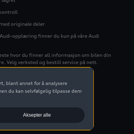
r lagret
kontroll
 med originale deler
Audi-opplæring finner du kun på våre Audi
neste hvor du finner all informasjon om bilen din
e. Velg verksted og bestill service på nett.
lhold
t, blant annet for å analysere
men du kan selvfølgelig tilpasse dem
Aksepter alle