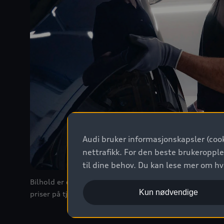
Audi bruker informasjonskapsler (cook
nettrafikk. For den beste brukeropple
til dine behov. Du kan lese mer om h
Bilhold er en nettbasert tjeneste hvor du finner all in
Kun nødvendige
priser på tjenestene våre. Velg verksted og bestill servic