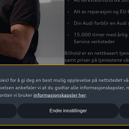
›
All verkstedhistorikk bli
›
Alt av reparasjon og EU-
›
Din Audi forblir en Audi
›
15.000 timer med årlig 
Service verksteder
Bilhold er en nettbasert tje
samt priser på tjenestene vår
Se priser og bestill time i Bi
ies) for å gi deg en best mulig opplevelse på nettstedet vår
velsen anbefaler vi at du godtar alle informasjonskapsler, 
vordan vi bruker
informasjonskapsler her
.
formasjon om bilen din samt
Endre innstillinger
e på nett.