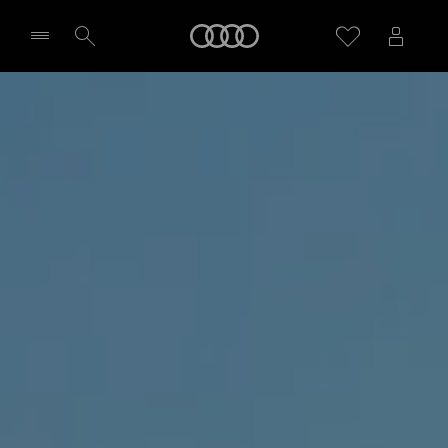
SQ6 e-tron
Home
Høydepunkter
Prøvekjøre
Velg forhandler