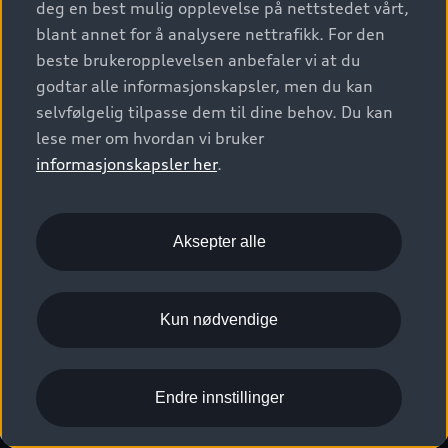
deg en best mulig opplevelse på nettstedet vårt,
Kundeservice
Verkstedtjenester
S/RS
Functions on demand
blant annet for å analysere nettrafikk. For den
Prislister
Audi Driving Experience
beste brukeropplevelsen anbefaler vi at du
Konseptbiler og prototyper
Audi Charging
Leasing
godtar alle informasjonskapsler, men du kan
Nyhetsbrev
© 2026 AUDI NORGE. All Rights Reserved.
selvfølgelig tilpasse dem til dine behov. Du kan
Kom i gang med myAudi
Bilgarantier
Presse
lese mer om hvordan vi bruker
Imprint
Ansvarserklæring
Personvern
Logg Inn Bilhold
Audi Forsikring
informasjonskapsler her
.
Karriere
Informasjonskapsler (cookies)
Informasjon til redningsselskaper (eng)
Bli sertifisert merkeverksted
Juridisk informasjon AUDI AG
Aksepter alle
Autoretur
Åpenhetsloven
Kun nødvendige
Endre innstillinger