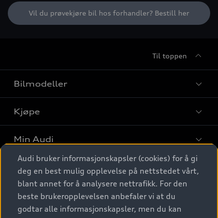
Vil du prøvekjøre bil hos forhandler? Bestill her
Til toppen
Bilmodeller
Kjøpe
Finn din Audi
Sammenlign bilmodeller
Min Audi
Kjøpshjelp
Elbiler
Audi bruker informasjonskapsler (cookies) for å gi
Biler på lager
Digitale tjenester
deg en best mulig opplevelse på nettstedet vårt,
Behold nybilfølelsen
SUV
Finn forhandler
blant annet for å analysere nettrafikk. For den
Garantert Audi Service
Stasjonsvogn
Audi Norge
beste brukeropplevelsen anbefaler vi at du
Audi digitale tjenester
Bestill prøvekjøring
godtar alle informasjonskapsler, men du kan
Audi Originalt tilbehør
Sportback
Audi connect