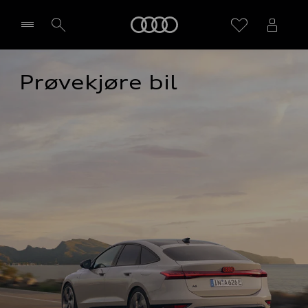
Home
Prøvekjøre bil
Velg forhandler