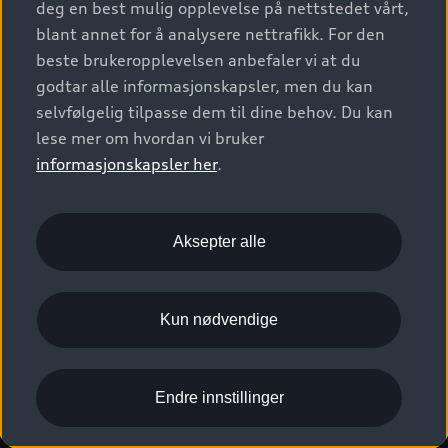
deg en best mulig opplevelse på nettstedet vårt,
Kundeservice
Verkstedtjenester
S/RS
Functions on demand
blant annet for å analysere nettrafikk. For den
Prislister
Audi Driving Experience
beste brukeropplevelsen anbefaler vi at du
Konseptbiler og prototyper
Audi Charging
Leasing
godtar alle informasjonskapsler, men du kan
Nyhetsbrev
© 2026 AUDI NORGE. All Rights Reserved.
selvfølgelig tilpasse dem til dine behov. Du kan
Kom i gang med myAudi
Bilgarantier
Presse
lese mer om hvordan vi bruker
Imprint
Ansvarserklæring
Personvern
Logg Inn Bilhold
Audi Forsikring
informasjonskapsler her
.
Karriere
Informasjonskapsler (cookies)
Informasjon til redningsselskaper (eng)
Bli sertifisert merkeverksted
Juridisk informasjon AUDI AG
Aksepter alle
Autoretur
Åpenhetsloven
Kun nødvendige
Endre innstillinger