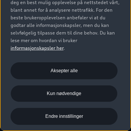
deg en best mulig opplevelse på nettstedet vårt,
Kundeservice
Verkstedtjenester
S/RS
Functions on demand
blant annet for å analysere nettrafikk. For den
Prislister
Audi Driving Experience
beste brukeropplevelsen anbefaler vi at du
Konseptbiler og prototyper
Audi Charging
Leasing
godtar alle informasjonskapsler, men du kan
Nyhetsbrev
© 2026 AUDI NORGE. All Rights Reserved.
selvfølgelig tilpasse dem til dine behov. Du kan
Kom i gang med myAudi
Bilgarantier
Presse
lese mer om hvordan vi bruker
Imprint
Ansvarserklæring
Personvern
Logg Inn Bilhold
Audi Forsikring
informasjonskapsler her
.
Karriere
Informasjonskapsler (cookies)
Informasjon til redningsselskaper (eng)
Bli sertifisert merkeverksted
Juridisk informasjon AUDI AG
Aksepter alle
Autoretur
Åpenhetsloven
Kun nødvendige
Endre innstillinger