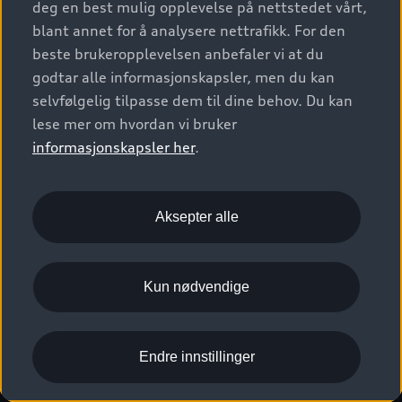
deg en best mulig opplevelse på nettstedet vårt,
Kundeservice
Verkstedtjenester
S/RS
Functions on demand
blant annet for å analysere nettrafikk. For den
Prislister
Audi Driving Experience
beste brukeropplevelsen anbefaler vi at du
Konseptbiler og prototyper
Audi Charging
Leasing
godtar alle informasjonskapsler, men du kan
Nyhetsbrev
© 2026 AUDI NORGE. All Rights Reserved.
selvfølgelig tilpasse dem til dine behov. Du kan
Kom i gang med myAudi
Bilgarantier
Presse
lese mer om hvordan vi bruker
Imprint
Ansvarserklæring
Personvern
Logg Inn Bilhold
Audi Forsikring
informasjonskapsler her
.
Karriere
Informasjonskapsler (cookies)
Informasjon til redningsselskaper (eng)
Bli sertifisert merkeverksted
Juridisk informasjon AUDI AG
Aksepter alle
Autoretur
Åpenhetsloven
Kun nødvendige
Endre innstillinger