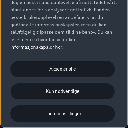
deg en best mulig opplevelse på nettstedet vårt,
Kundeservice
Verkstedtjenester
S/RS
Functions on demand
blant annet for å analysere nettrafikk. For den
Prislister
Audi Driving Experience
beste brukeropplevelsen anbefaler vi at du
Konseptbiler og prototyper
Audi Charging
Leasing
godtar alle informasjonskapsler, men du kan
Nyhetsbrev
© 2026 AUDI NORGE. All Rights Reserved.
selvfølgelig tilpasse dem til dine behov. Du kan
Kom i gang med myAudi
Bilgarantier
Presse
lese mer om hvordan vi bruker
Imprint
Ansvarserklæring
Personvern
Logg Inn Bilhold
Audi Forsikring
informasjonskapsler her
.
Karriere
Informasjonskapsler (cookies)
Informasjon til redningsselskaper (eng)
Bli sertifisert merkeverksted
Juridisk informasjon AUDI AG
Aksepter alle
Autoretur
Åpenhetsloven
Kun nødvendige
Endre innstillinger