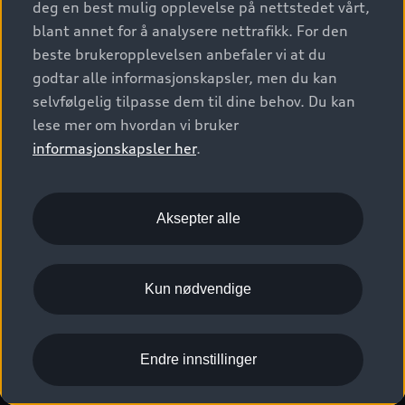
deg en best mulig opplevelse på nettstedet vårt,
Kundeservice
Verkstedtjenester
S/RS
Functions on demand
blant annet for å analysere nettrafikk. For den
Prislister
Audi Driving Experience
beste brukeropplevelsen anbefaler vi at du
Konseptbiler og prototyper
Audi Charging
Leasing
godtar alle informasjonskapsler, men du kan
Nyhetsbrev
© 2026 AUDI NORGE. All Rights Reserved.
selvfølgelig tilpasse dem til dine behov. Du kan
Kom i gang med myAudi
Bilgarantier
Presse
lese mer om hvordan vi bruker
Imprint
Ansvarserklæring
Personvern
Logg Inn Bilhold
Audi Forsikring
informasjonskapsler her
.
Karriere
Informasjonskapsler (cookies)
Informasjon til redningsselskaper (eng)
Bli sertifisert merkeverksted
Juridisk informasjon AUDI AG
Aksepter alle
Autoretur
Åpenhetsloven
Kun nødvendige
Endre innstillinger