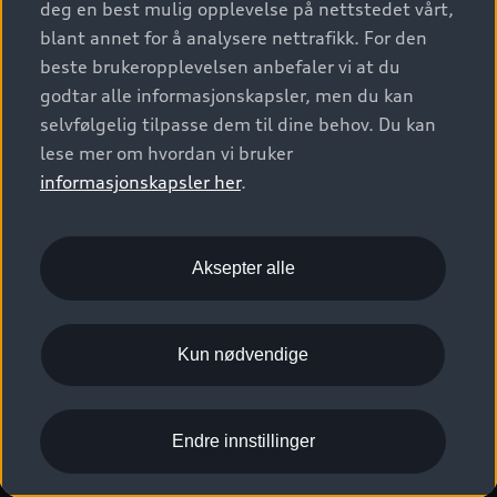
deg en best mulig opplevelse på nettstedet vårt,
Kundeservice
Verkstedtjenester
S/RS
Functions on demand
blant annet for å analysere nettrafikk. For den
Prislister
Audi Driving Experience
beste brukeropplevelsen anbefaler vi at du
Konseptbiler og prototyper
Audi Charging
Leasing
godtar alle informasjonskapsler, men du kan
Nyhetsbrev
© 2026 AUDI NORGE. All Rights Reserved.
selvfølgelig tilpasse dem til dine behov. Du kan
Kom i gang med myAudi
Bilgarantier
Presse
lese mer om hvordan vi bruker
Imprint
Ansvarserklæring
Personvern
Logg Inn Bilhold
Audi Forsikring
informasjonskapsler her
.
Karriere
Informasjonskapsler (cookies)
Informasjon til redningsselskaper (eng)
Bli sertifisert merkeverksted
Juridisk informasjon AUDI AG
Aksepter alle
Autoretur
Åpenhetsloven
Kun nødvendige
Endre innstillinger