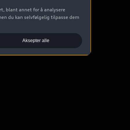
t, blant annet for å analysere
men du kan selvfølgelig tilpasse dem
Aksepter alle