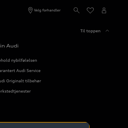
Velg forhandler
Til toppen
in Audi
hold nybilfølelsen
rantert Audi Service
di Originalt tilbehør
rkstedtjenester