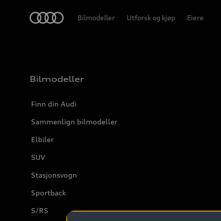
Home
Bilmodeller
Utforsk og kjøp
Eiere
Bilmodeller
Finn din Audi
Sammenlign bilmodeller
Elbiler
SUV
Stasjonsvogn
Sportback
S/RS