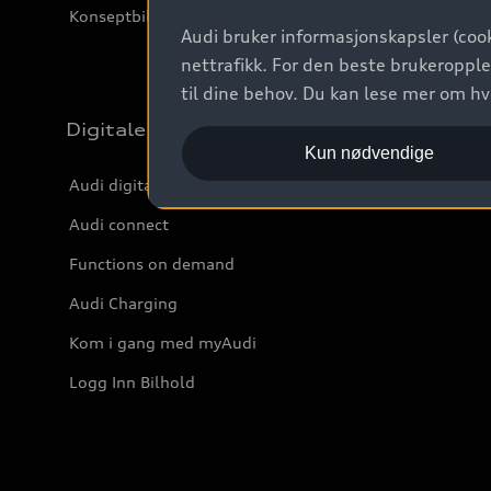
Konseptbiler og prototyper
Audi bruker informasjonskapsler (cook
nettrafikk. For den beste brukeropple
til dine behov. Du kan lese mer om h
Digitale tjenester
Kun nødvendige
Audi digitale tjenester
Audi connect
Functions on demand
Audi Charging
Kom i gang med myAudi
Logg Inn Bilhold