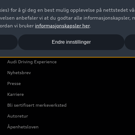
Bilgarantier
ies) for å gi deg en best mulig opplevelse på nettstedet vår
Audi Forsikring
velsen anbefaler vi at du godtar alle informasjonskapsler, 
vordan vi bruker
informasjonskapsler her
.
Audi Norge
Endre innstillinger
Kundeservice
Audi Driving Experience
Nyhetsbrev
Presse
Karriere
Bli sertifisert merkeverksted
Autoretur
Åpenhetsloven