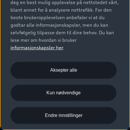
deg en best mulig opplevelse på nettstedet vårt,
Kundeservice
Verkstedtjenester
S/RS
Functions on demand
blant annet for å analysere nettrafikk. For den
Prislister
Audi Driving Experience
beste brukeropplevelsen anbefaler vi at du
Konseptbiler og prototyper
Audi Charging
Leasing
godtar alle informasjonskapsler, men du kan
Nyhetsbrev
© 2026 AUDI NORGE. All Rights Reserved.
selvfølgelig tilpasse dem til dine behov. Du kan
Kom i gang med myAudi
Bilgarantier
Presse
lese mer om hvordan vi bruker
Imprint
Ansvarserklæring
Personvern
Logg Inn Bilhold
Audi Forsikring
informasjonskapsler her
.
Karriere
Informasjonskapsler (cookies)
Informasjon til redningsselskaper (eng)
Bli sertifisert merkeverksted
Juridisk informasjon AUDI AG
Aksepter alle
Autoretur
Åpenhetsloven
Kun nødvendige
Endre innstillinger