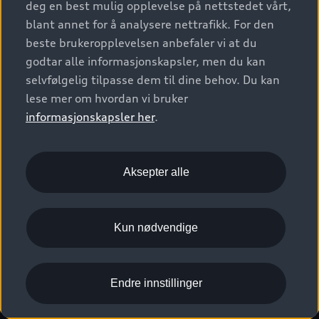
deg en best mulig opplevelse på nettstedet vårt,
Kundeservice
Verkstedtjenester
S/RS
Functions on demand
blant annet for å analysere nettrafikk. For den
Prislister
Audi Driving Experience
beste brukeropplevelsen anbefaler vi at du
Konseptbiler og prototyper
Audi Charging
Leasing
godtar alle informasjonskapsler, men du kan
Nyhetsbrev
© 2026 AUDI NORGE. All Rights Reserved.
selvfølgelig tilpasse dem til dine behov. Du kan
Kom i gang med myAudi
Bilgarantier
Presse
lese mer om hvordan vi bruker
Imprint
Ansvarserklæring
Personvern
Logg Inn Bilhold
Audi Forsikring
informasjonskapsler her
.
Karriere
Informasjonskapsler (cookies)
Informasjon til redningsselskaper (eng)
Bli sertifisert merkeverksted
Juridisk informasjon AUDI AG
Aksepter alle
Autoretur
Åpenhetsloven
Kun nødvendige
Endre innstillinger