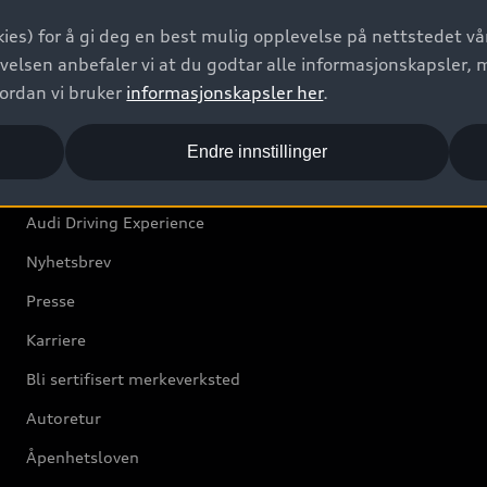
Bilgarantier
ies) for å gi deg en best mulig opplevelse på nettstedet vår
Audi Forsikring
velsen anbefaler vi at du godtar alle informasjonskapsler, 
vordan vi bruker
informasjonskapsler her
.
Audi Norge
Endre innstillinger
Kundeservice
Audi Driving Experience
Nyhetsbrev
Presse
Karriere
Bli sertifisert merkeverksted
Autoretur
Åpenhetsloven