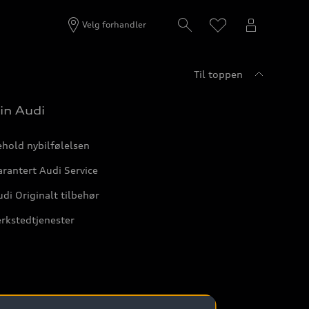
Velg forhandler
Til toppen
in Audi
hold nybilfølelsen
rantert Audi Service
di Originalt tilbehør
rkstedtjenester