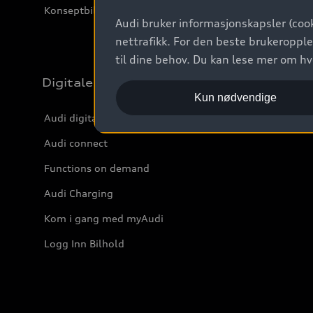
Konseptbiler og prototyper
Audi bruker informasjonskapsler (cook
nettrafikk. For den beste brukeropple
til dine behov. Du kan lese mer om h
Digitale tjenester
Kun nødvendige
Audi digitale tjenester
Audi connect
Functions on demand
Audi Charging
Kom i gang med myAudi
Logg Inn Bilhold