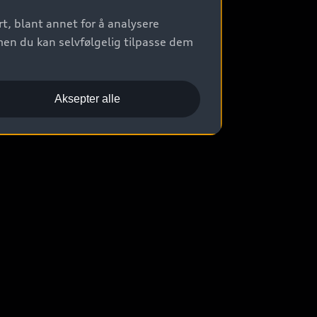
t, blant annet for å analysere
men du kan selvfølgelig tilpasse dem
Aksepter alle