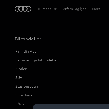
Home
Bilmodeller
Utforsk og kjøp
Eiere
Bilmodeller
Finn din Audi
Sammenlign bilmodeller
Elbiler
SUV
Stasjonsvogn
Sportback
S/RS