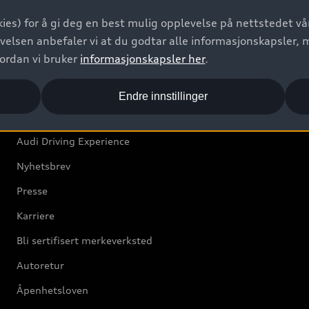
Bilgarantier
ies) for å gi deg en best mulig opplevelse på nettstedet vår
Audi Forsikring
velsen anbefaler vi at du godtar alle informasjonskapsler, 
vordan vi bruker
informasjonskapsler her
.
Audi Norge
Endre innstillinger
Kundeservice
Audi Driving Experience
Nyhetsbrev
Presse
Karriere
Bli sertifisert merkeverksted
Autoretur
Åpenhetsloven