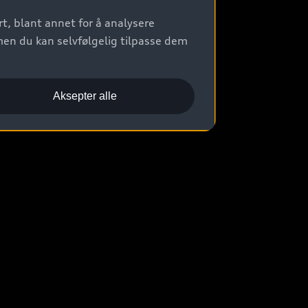
t, blant annet for å analysere
men du kan selvfølgelig tilpasse dem
Aksepter alle