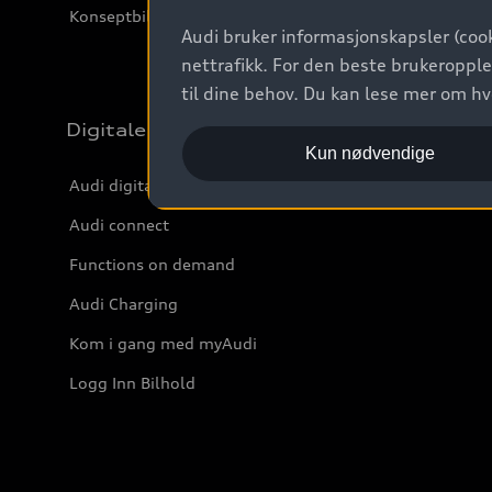
Konseptbiler og prototyper
Audi bruker informasjonskapsler (cook
nettrafikk. For den beste brukeropple
til dine behov. Du kan lese mer om h
Digitale tjenester
Kun nødvendige
Audi digitale tjenester
Audi connect
Functions on demand
Audi Charging
Kom i gang med myAudi
Logg Inn Bilhold