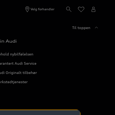
Velg forhandler
Til toppen
in Audi
hold nybilfølelsen
rantert Audi Service
di Originalt tilbehør
rkstedtjenester