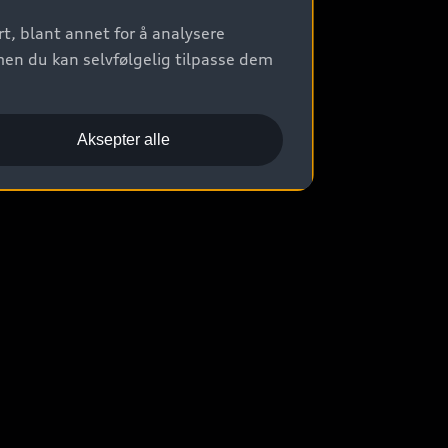
t, blant annet for å analysere
men du kan selvfølgelig tilpasse dem
Aksepter alle