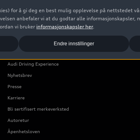
Bilgarantier
ies) for å gi deg en best mulig opplevelse på nettstedet vår
Audi Forsikring
velsen anbefaler vi at du godtar alle informasjonskapsler, 
vordan vi bruker
informasjonskapsler her
.
Audi Norge
Endre innstillinger
Kundeservice
Audi Driving Experience
Nyhetsbrev
Presse
Karriere
Bli sertifisert merkeverksted
Autoretur
Åpenhetsloven