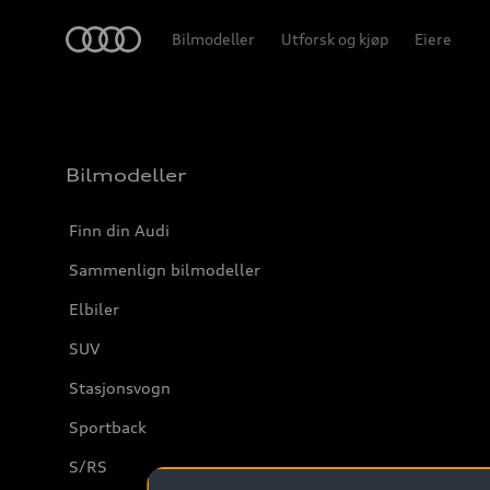
Home
Bilmodeller
Utforsk og kjøp
Eiere
Bilmodeller
Finn din Audi
Sammenlign bilmodeller
Elbiler
SUV
Stasjonsvogn
Sportback
S/RS