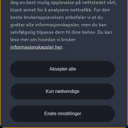
deg en best mulig opplevelse på nettstedet vårt,
Kundeservice
Verkstedtjenester
S/RS
Functions on demand
blant annet for å analysere nettrafikk. For den
Prislister
Audi Driving Experience
beste brukeropplevelsen anbefaler vi at du
Konseptbiler og prototyper
Audi Charging
Leasing
godtar alle informasjonskapsler, men du kan
Nyhetsbrev
© 2026 AUDI NORGE. All Rights Reserved.
selvfølgelig tilpasse dem til dine behov. Du kan
Kom i gang med myAudi
Bilgarantier
Presse
lese mer om hvordan vi bruker
Imprint
Ansvarserklæring
Personvern
Logg Inn Bilhold
Audi Forsikring
informasjonskapsler her
.
Karriere
Informasjonskapsler (cookies)
Informasjon til redningsselskaper (eng)
Bli sertifisert merkeverksted
Juridisk informasjon AUDI AG
Aksepter alle
Autoretur
Åpenhetsloven
Kun nødvendige
Endre innstillinger