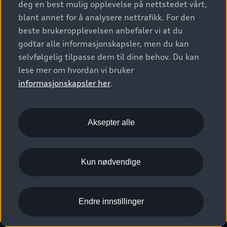
deg en best mulig opplevelse på nettstedet vårt,
Kundeservice
Verkstedtjenester
S/RS
Functions on demand
blant annet for å analysere nettrafikk. For den
Prislister
Audi Driving Experience
beste brukeropplevelsen anbefaler vi at du
Konseptbiler og prototyper
Audi Charging
Leasing
godtar alle informasjonskapsler, men du kan
Nyhetsbrev
© 2026 AUDI NORGE. All Rights Reserved.
selvfølgelig tilpasse dem til dine behov. Du kan
Kom i gang med myAudi
Bilgarantier
Presse
lese mer om hvordan vi bruker
Imprint
Ansvarserklæring
Personvern
Logg Inn Bilhold
Audi Forsikring
informasjonskapsler her
.
Karriere
Informasjonskapsler (cookies)
Informasjon til redningsselskaper (eng)
Bli sertifisert merkeverksted
Juridisk informasjon AUDI AG
Aksepter alle
Autoretur
Åpenhetsloven
Kun nødvendige
Endre innstillinger