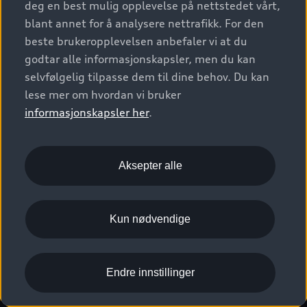
deg en best mulig opplevelse på nettstedet vårt,
Kundeservice
Verkstedtjenester
S/RS
Functions on demand
blant annet for å analysere nettrafikk. For den
Prislister
Audi Driving Experience
beste brukeropplevelsen anbefaler vi at du
Konseptbiler og prototyper
Audi Charging
Leasing
godtar alle informasjonskapsler, men du kan
Nyhetsbrev
© 2026 AUDI NORGE. All Rights Reserved.
selvfølgelig tilpasse dem til dine behov. Du kan
Kom i gang med myAudi
Bilgarantier
Presse
lese mer om hvordan vi bruker
Imprint
Ansvarserklæring
Personvern
Logg Inn Bilhold
Audi Forsikring
informasjonskapsler her
.
Karriere
Informasjonskapsler (cookies)
Informasjon til redningsselskaper (eng)
Bli sertifisert merkeverksted
Juridisk informasjon AUDI AG
Aksepter alle
Autoretur
Åpenhetsloven
Kun nødvendige
Endre innstillinger