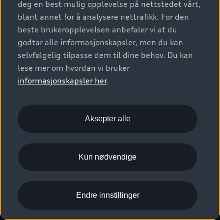
deg en best mulig opplevelse på nettstedet vårt,
Kundeservice
Verkstedtjenester
S/RS
Functions on demand
blant annet for å analysere nettrafikk. For den
Prislister
Audi Driving Experience
beste brukeropplevelsen anbefaler vi at du
Konseptbiler og prototyper
Audi Charging
Leasing
godtar alle informasjonskapsler, men du kan
Nyhetsbrev
© 2026 AUDI NORGE. All Rights Reserved.
selvfølgelig tilpasse dem til dine behov. Du kan
Kom i gang med myAudi
Bilgarantier
Presse
lese mer om hvordan vi bruker
Imprint
Ansvarserklæring
Personvern
Logg Inn Bilhold
Audi Forsikring
informasjonskapsler her
.
Karriere
Informasjonskapsler (cookies)
Informasjon til redningsselskaper (eng)
Bli sertifisert merkeverksted
Juridisk informasjon AUDI AG
Aksepter alle
Autoretur
Åpenhetsloven
Kun nødvendige
Endre innstillinger