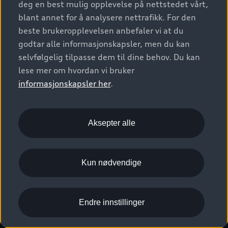
deg en best mulig opplevelse på nettstedet vårt,
Kundeservice
Verkstedtjenester
S/RS
Functions on demand
blant annet for å analysere nettrafikk. For den
Prislister
Audi Driving Experience
beste brukeropplevelsen anbefaler vi at du
Konseptbiler og prototyper
Audi Charging
Leasing
godtar alle informasjonskapsler, men du kan
Nyhetsbrev
© 2026 AUDI NORGE. All Rights Reserved.
selvfølgelig tilpasse dem til dine behov. Du kan
Kom i gang med myAudi
Bilgarantier
Presse
lese mer om hvordan vi bruker
Imprint
Ansvarserklæring
Personvern
Logg Inn Bilhold
Audi Forsikring
informasjonskapsler her
.
Karriere
Informasjonskapsler (cookies)
Informasjon til redningsselskaper (eng)
Bli sertifisert merkeverksted
Juridisk informasjon AUDI AG
Aksepter alle
Autoretur
Åpenhetsloven
Kun nødvendige
Endre innstillinger