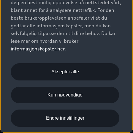
deg en best mulig opplevelse på nettstedet vårt,
Kundeservice
Verkstedtjenester
S/RS
Functions on demand
blant annet for å analysere nettrafikk. For den
Prislister
Audi Driving Experience
beste brukeropplevelsen anbefaler vi at du
Konseptbiler og prototyper
Audi Charging
Leasing
godtar alle informasjonskapsler, men du kan
Nyhetsbrev
© 2026 AUDI NORGE. All Rights Reserved.
selvfølgelig tilpasse dem til dine behov. Du kan
Kom i gang med myAudi
Bilgarantier
Presse
lese mer om hvordan vi bruker
Imprint
Ansvarserklæring
Personvern
Logg Inn Bilhold
Audi Forsikring
informasjonskapsler her
.
Karriere
Informasjonskapsler (cookies)
Informasjon til redningsselskaper (eng)
Bli sertifisert merkeverksted
Juridisk informasjon AUDI AG
Aksepter alle
Autoretur
Åpenhetsloven
Kun nødvendige
Endre innstillinger