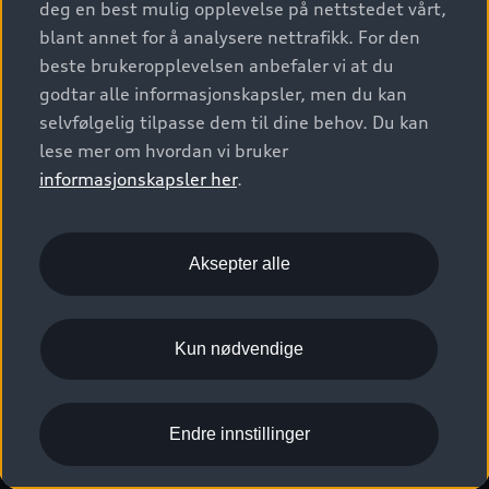
deg en best mulig opplevelse på nettstedet vårt,
Kundeservice
Verkstedtjenester
S/RS
Functions on demand
blant annet for å analysere nettrafikk. For den
Prislister
Audi Driving Experience
beste brukeropplevelsen anbefaler vi at du
Konseptbiler og prototyper
Audi Charging
Leasing
godtar alle informasjonskapsler, men du kan
Nyhetsbrev
© 2026 AUDI NORGE. All Rights Reserved.
selvfølgelig tilpasse dem til dine behov. Du kan
Kom i gang med myAudi
Bilgarantier
Presse
lese mer om hvordan vi bruker
Imprint
Ansvarserklæring
Personvern
Logg Inn Bilhold
Audi Forsikring
informasjonskapsler her
.
Karriere
Informasjonskapsler (cookies)
Informasjon til redningsselskaper (eng)
Bli sertifisert merkeverksted
Juridisk informasjon AUDI AG
Aksepter alle
Autoretur
Åpenhetsloven
Kun nødvendige
Endre innstillinger