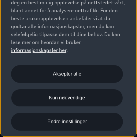
deg en best mulig opplevelse på nettstedet vårt,
Kundeservice
Verkstedtjenester
S/RS
Functions on demand
blant annet for å analysere nettrafikk. For den
Prislister
Audi Driving Experience
beste brukeropplevelsen anbefaler vi at du
Konseptbiler og prototyper
Audi Charging
Leasing
godtar alle informasjonskapsler, men du kan
Nyhetsbrev
© 2026 AUDI NORGE. All Rights Reserved.
selvfølgelig tilpasse dem til dine behov. Du kan
Kom i gang med myAudi
Bilgarantier
Presse
lese mer om hvordan vi bruker
Imprint
Ansvarserklæring
Personvern
Logg Inn Bilhold
Audi Forsikring
informasjonskapsler her
.
Karriere
Informasjonskapsler (cookies)
Informasjon til redningsselskaper (eng)
Bli sertifisert merkeverksted
Juridisk informasjon AUDI AG
Aksepter alle
Autoretur
Åpenhetsloven
Kun nødvendige
Endre innstillinger