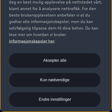
deg en best mulig opplevelse på nettstedet vårt,
Kundeservice
Verkstedtjenester
S/RS
Functions on demand
blant annet for å analysere nettrafikk. For den
Prislister
Audi Driving Experience
beste brukeropplevelsen anbefaler vi at du
Konseptbiler og prototyper
Audi Charging
Leasing
godtar alle informasjonskapsler, men du kan
Nyhetsbrev
© 2026 AUDI NORGE. All Rights Reserved.
selvfølgelig tilpasse dem til dine behov. Du kan
Kom i gang med myAudi
Bilgarantier
Presse
lese mer om hvordan vi bruker
Imprint
Ansvarserklæring
Personvern
Logg Inn Bilhold
Audi Forsikring
informasjonskapsler her
.
Karriere
Informasjonskapsler (cookies)
Informasjon til redningsselskaper (eng)
Bli sertifisert merkeverksted
Juridisk informasjon AUDI AG
Aksepter alle
Autoretur
Åpenhetsloven
Kun nødvendige
Endre innstillinger