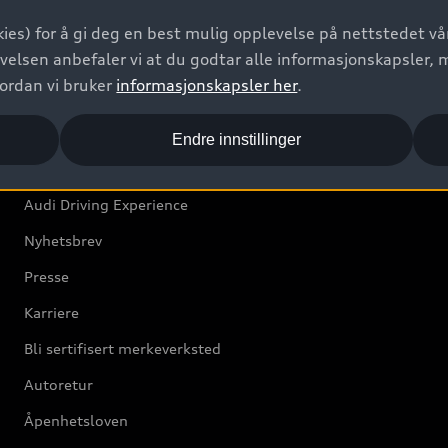
Bilgarantier
ies) for å gi deg en best mulig opplevelse på nettstedet vår
Audi Forsikring
velsen anbefaler vi at du godtar alle informasjonskapsler, 
vordan vi bruker
informasjonskapsler her
.
Audi Norge
Endre innstillinger
Kundeservice
Audi Driving Experience
Nyhetsbrev
Presse
Karriere
Bli sertifisert merkeverksted
Autoretur
Åpenhetsloven