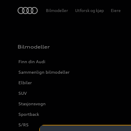
Home
Bilmodeller
Utforsk og kjøp
Eiere
Bilmodeller
Finn din Audi
Sammenlign bilmodeller
Elbiler
SUV
Stasjonsvogn
Sportback
S/RS