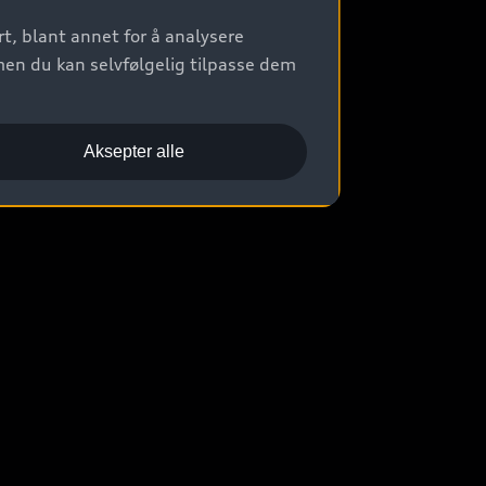
t, blant annet for å analysere
men du kan selvfølgelig tilpasse dem
Aksepter alle