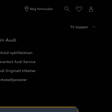
Velg forhandler
Til toppen
in Audi
hold nybilfølelsen
rantert Audi Service
di Originalt tilbehør
rkstedtjenester