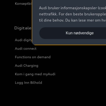
Konseptbiler og prototyper
Audi bruker informasjonskapsler (cook
nettrafikk. For den beste brukeropple
til dine behov. Du kan lese mer om h
Digitale tjenester
Kun nødvendige
Audi digitale tjenester
Audi connect
Functions on demand
Audi Charging
Kom i gang med myAudi
Logg Inn Bilhold