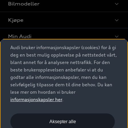
Bilmodeller
Kjøpe
Finn din Audi
Sammenlign bilmodeller
Min Audi
Kjøpshjelp
Elbiler
Audi bruker informasjonskapsler (cookies) for å gi
Biler på lager
Digitale tjenester
deg en best mulig opplevelse på nettstedet vårt,
Behold nybilfølelsen
SUV
Finn forhandler
blant annet for å analysere nettrafikk. For den
Garantert Audi Service
Stasjonsvogn
Audi Norge
beste brukeropplevelsen anbefaler vi at du
Audi digitale tjenester
Bestill prøvekjøring
godtar alle informasjonskapsler, men du kan
Audi Originalt tilbehør
Sportback
Audi connect
Kontakt forhandler
selvfølgelig tilpasse dem til dine behov. Du kan
Kundeservice
Verkstedtjenester
S/RS
lese mer om hvordan vi bruker
Functions on demand
Prislister
Audi Driving Experience
informasjonskapsler her
.
Konseptbiler og prototyper
Audi Charging
Leasing
Nyhetsbrev
© 2026 AUDI NORGE. All Rights Reserved.
Kom i gang med myAudi
Bilgarantier
Presse
Aksepter alle
Imprint
Ansvarserklæring
Personvern