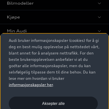
Bilmodeller
Kjøpe
Finn din Audi
Sammenlign bilmodeller
Min Audi
Kjøpshjelp
Elbiler
Audi bruker informasjonskapsler (cookies) for å gi
Biler på lager
Digitale tjenester
deg en best mulig opplevelse på nettstedet vårt,
Behold nybilfølelsen
SUV
Finn forhandler
blant annet for å analysere nettrafikk. For den
Garantert Audi Service
Stasjonsvogn
Audi Norge
beste brukeropplevelsen anbefaler vi at du
Audi digitale tjenester
Bestill prøvekjøring
godtar alle informasjonskapsler, men du kan
Audi Originalt tilbehør
Sportback
Audi connect
Kontakt forhandler
selvfølgelig tilpasse dem til dine behov. Du kan
Kundeservice
Verkstedtjenester
S/RS
lese mer om hvordan vi bruker
Functions on demand
Prislister
Audi Driving Experience
informasjonskapsler her
.
Konseptbiler og prototyper
Audi Charging
Leasing
Nyhetsbrev
© 2026 AUDI NORGE. All Rights Reserved.
Kom i gang med myAudi
Bilgarantier
Presse
Aksepter alle
Imprint
Ansvarserklæring
Personvern