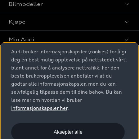
Bilmodeller
Kjøpe
Finn din Audi
Sammenlign bilmodeller
Min Audi
Kjøpshjelp
Elbiler
Audi bruker informasjonskapsler (cookies) for å gi
Biler på lager
Digitale tjenester
deg en best mulig opplevelse på nettstedet vårt,
Behold nybilfølelsen
SUV
Finn forhandler
blant annet for å analysere nettrafikk. For den
Garantert Audi Service
Stasjonsvogn
Audi Norge
beste brukeropplevelsen anbefaler vi at du
Audi digitale tjenester
Bestill prøvekjøring
godtar alle informasjonskapsler, men du kan
Audi Originalt tilbehør
Sportback
Audi connect
Kontakt forhandler
selvfølgelig tilpasse dem til dine behov. Du kan
Kundeservice
Verkstedtjenester
S/RS
lese mer om hvordan vi bruker
Functions on demand
Prislister
Audi Driving Experience
informasjonskapsler her
.
Konseptbiler og prototyper
Audi Charging
Leasing
Nyhetsbrev
© 2026 AUDI NORGE. All Rights Reserved.
Kom i gang med myAudi
Bilgarantier
Presse
Aksepter alle
Imprint
Ansvarserklæring
Personvern