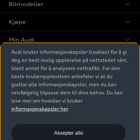
Bilmodeller
Kjøpe
Finn din Audi
Sammenlign bilmodeller
Min Audi
Kjøpshjelp
Elbiler
Audi bruker informasjonskapsler (cookies) for å gi
Biler på lager
Digitale tjenester
deg en best mulig opplevelse på nettstedet vårt,
Behold nybilfølelsen
SUV
Finn forhandler
blant annet for å analysere nettrafikk. For den
Garantert Audi Service
Stasjonsvogn
Audi Norge
beste brukeropplevelsen anbefaler vi at du
Audi digitale tjenester
Bestill prøvekjøring
godtar alle informasjonskapsler, men du kan
Audi Originalt tilbehør
Sportback
Audi connect
Kontakt forhandler
selvfølgelig tilpasse dem til dine behov. Du kan
Kundeservice
Verkstedtjenester
S/RS
lese mer om hvordan vi bruker
Functions on demand
Prislister
Audi Driving Experience
informasjonskapsler her
.
Konseptbiler og prototyper
Audi Charging
Leasing
Nyhetsbrev
© 2026 AUDI NORGE. All Rights Reserved.
Kom i gang med myAudi
Bilgarantier
Presse
Aksepter alle
Imprint
Ansvarserklæring
Personvern