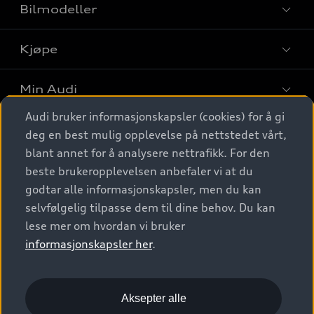
Bilmodeller
Kjøpe
Finn din Audi
Sammenlign bilmodeller
Min Audi
Kjøpshjelp
Elbiler
Audi bruker informasjonskapsler (cookies) for å gi
Biler på lager
Digitale tjenester
deg en best mulig opplevelse på nettstedet vårt,
Behold nybilfølelsen
SUV
Finn forhandler
blant annet for å analysere nettrafikk. For den
Garantert Audi Service
Stasjonsvogn
Audi Norge
beste brukeropplevelsen anbefaler vi at du
Audi digitale tjenester
Bestill prøvekjøring
godtar alle informasjonskapsler, men du kan
Audi Originalt tilbehør
Sportback
Audi connect
Kontakt forhandler
selvfølgelig tilpasse dem til dine behov. Du kan
Kundeservice
Verkstedtjenester
S/RS
lese mer om hvordan vi bruker
Functions on demand
Prislister
Audi Driving Experience
informasjonskapsler her
.
Konseptbiler og prototyper
Audi Charging
Leasing
Nyhetsbrev
© 2026 AUDI NORGE. All Rights Reserved.
Kom i gang med myAudi
Bilgarantier
Presse
Aksepter alle
Imprint
Ansvarserklæring
Personvern