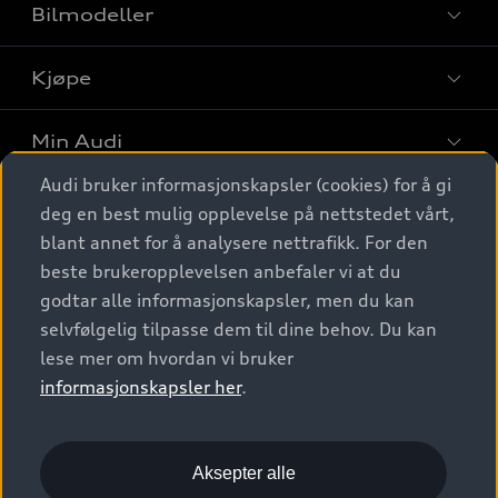
Bilmodeller
Kjøpe
Finn din Audi
Sammenlign bilmodeller
Min Audi
Kjøpshjelp
Elbiler
Audi bruker informasjonskapsler (cookies) for å gi
Biler på lager
Digitale tjenester
deg en best mulig opplevelse på nettstedet vårt,
Behold nybilfølelsen
SUV
Finn forhandler
blant annet for å analysere nettrafikk. For den
Garantert Audi Service
Stasjonsvogn
Audi Norge
beste brukeropplevelsen anbefaler vi at du
Audi digitale tjenester
Bestill prøvekjøring
godtar alle informasjonskapsler, men du kan
Audi Originalt tilbehør
Sportback
Audi connect
Kontakt forhandler
selvfølgelig tilpasse dem til dine behov. Du kan
Kundeservice
Verkstedtjenester
S/RS
lese mer om hvordan vi bruker
Functions on demand
Prislister
Audi Driving Experience
informasjonskapsler her
.
Konseptbiler og prototyper
Audi Charging
Leasing
Nyhetsbrev
© 2026 AUDI NORGE. All Rights Reserved.
Kom i gang med myAudi
Bilgarantier
Presse
Aksepter alle
Imprint
Ansvarserklæring
Personvern