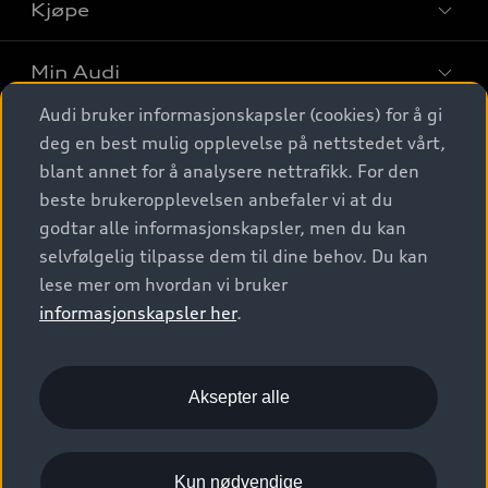
Kjøpe
Finn din Audi
Sammenlign bilmodeller
Min Audi
Kjøpshjelp
Elbiler
Audi bruker informasjonskapsler (cookies) for å gi
Biler på lager
Digitale tjenester
deg en best mulig opplevelse på nettstedet vårt,
Behold nybilfølelsen
SUV
Finn forhandler
blant annet for å analysere nettrafikk. For den
Garantert Audi Service
Stasjonsvogn
Audi Norge
beste brukeropplevelsen anbefaler vi at du
Audi digitale tjenester
Bestill prøvekjøring
godtar alle informasjonskapsler, men du kan
Audi Originalt tilbehør
Sportback
Audi connect
Kontakt forhandler
selvfølgelig tilpasse dem til dine behov. Du kan
Kundeservice
Verkstedtjenester
S/RS
lese mer om hvordan vi bruker
Functions on demand
Prislister
Audi Driving Experience
informasjonskapsler her
.
Konseptbiler og prototyper
Audi Charging
Leasing
Nyhetsbrev
© 2026 AUDI NORGE. All Rights Reserved.
Kom i gang med myAudi
Bilgarantier
Presse
Aksepter alle
Imprint
Ansvarserklæring
Personvern
Logg Inn Bilhold
Audi Forsikring
Karriere
Informasjonskapsler (cookies)
Informasjon til redningsselskaper (eng)
Kun nødvendige
Bli sertifisert merkeverksted