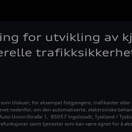
ng for utvikling av k
relle trafikksikkerhe
om tilskuer, for eksempel fotgjengere, trafikanter eller 
krevet nedenfor, om den automatiserte, elektroniske beha
Auto-Union-Straße 1,
85057 Ingolstadt, Tyskland / Tyskla
funksjoner samt tjenester som kan være egnet for å øke ge