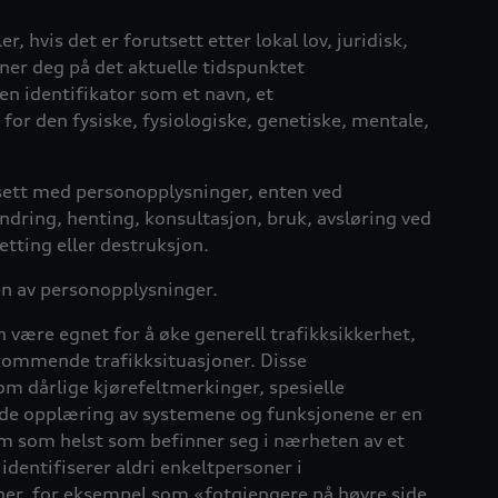
, hvis det er forutsett etter lokal lov, juridisk,
inner deg på det aktuelle tidspunktet
 en identifikator som et navn, et
 for den fysiske, fysiologiske, genetiske, mentale,
 sett med personopplysninger, enten ved
endring, henting, konsultasjon, bruk, avsløring ved
etting eller destruksjon.
en av personopplysninger.
 være egnet for å øke generell trafikksikkerhet,
ekommende trafikksituasjoner. Disse
m dårlige kjørefeltmerkinger, spesielle
gende opplæring av systemene og funksjonene er en
em som helst som befinner seg i nærheten av et
identifiserer aldri enkeltpersoner i
oner, for eksempel som «fotgjengere på høyre side