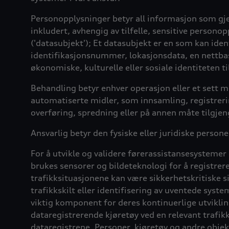
Personopplysninger betyr all informasjon som gjelde
inkludert, avhengig av tilfelle, sensitive personop
('datasubjekt'); Et datasubjekt er en som kan ident
identifikasjonsnummer, lokasjonsdata, en nettbasert
økonomiske, kulturelle eller sosiale identiteten t
Behandling betyr enhver operasjon eller et sett 
automatiserte midler, som innsamling, registrering
overføring, spredning eller på annen måte tilgjeng
Ansvarlig betyr den fysiske eller juridiske per
For å utvikle og validere førerassistansesystemer
brukes sensorer og bildeteknologi for å registrer
trafikksituasjonene kan være sikkerhetskritiske 
trafikkskilt eller identifisering av uventede sys
viktig komponent for deres kontinuerlige utvikli
dataregistrerende kjøretøy ved en relevant trafikks
dataregistrene. Personer, kjøretøy og andre obje