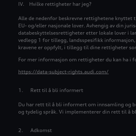
IV.
Hvilke rettigheter har jeg?
Alle de nedenfor beskrevne rettighetene knyttet 
EU- og/eller nasjonale lover. Avhengig av din jur
databeskyttelsesrettigheter etter lokale lover i l
vedlegg 1 for tillegg, landsspesifikk informasjon, 
kravene er oppfylt, i tillegg til dine rettigheter 
For mer informasjon om rettigheter du kan ha i f
https://data-subject-rights.audi.com/
1.
Rett til å bli informert
Du har rett til å bli informert om innsamling og b
og tydelig språk. Vi implementerer din rett til å 
2.
Adkomst