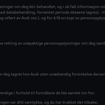
ysninger om deg blir behandlet, og i så fall informasjon 
d databehandling, forventet periode dataene lagres),
m
ng utført av Audi osv.), og for å få en kopi av personoppl
else retting av unøyaktige personopplysninger om deg sam
om deg lagret hos Audi uten unødvendig forsinkelse derso
ndige i forhold til formålene de ble samlet inn for;
ngen var ditt samtykke, og du har trukket det tilbake;