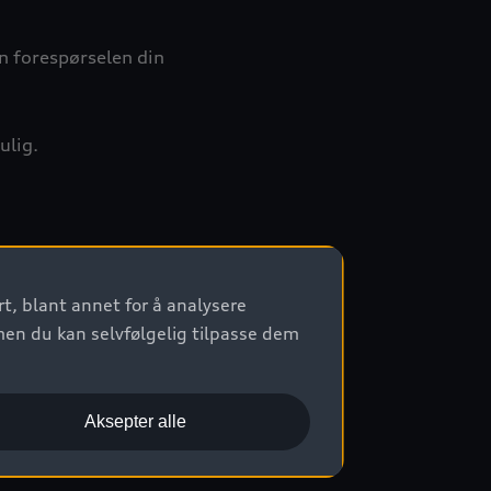
n forespørselen din
mulig.
get språk:
t, blant annet for å analysere
men du kan selvfølgelig tilpasse dem
Aksepter alle
-Straße 1, 85057 Ingolstadt, Tyskland