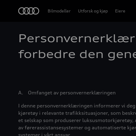
Home
Bilmodeller
Utforsk og kjøp
Eiere
Personvernerklæri
forbedre den gene
A. Omfanget av personvernerklæringen
I denne personvernerklæringen informerer vi deg s
kjøretøy i relevante trafikksituasjoner, som bes
et selskap som produserer luksusmotorkjøretøy, 
av førerassistansesystemer og automatiserte kjøre
systemer i vårt ansvar
.