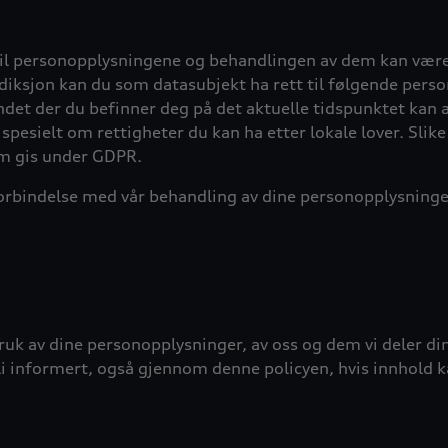
til personopplysningene og behandlingen av dem kan være 
isdiksjon kan du som datasubjekt ha rett til følgende pers
andet der du befinner deg på det aktuelle tidspunktet kan 
spesielt om rettigheter du kan ha etter lokale lover. Slike 
som gis under GDPR.
orbindelse med vår behandling av dine personopplysninger,
ruk av dine personopplysninger, av oss og dem vi deler din
bli informert, også gjennom denne policyen, hvis innhold k