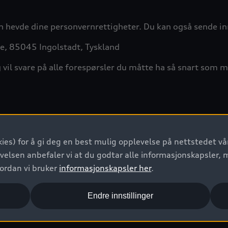
n hevde dine personvernrettigheter.
Du kan også sende in
e, 85045 Ingolstadt, Tyskland
og vil svare på alle forespørsler du måtte ha så snart som 
føre deg med vår
bedrifts dataansvarlig
ved å bruke ditt e
ies) for å gi deg en best mulig opplevelse på nettstedet vår
and
velsen anbefaler vi at du godtar alle informasjonskapsler, 
vordan vi bruker
informasjonskapsler her
.
Endre innstillinger
esansvarlige: AUDI AG,
Data Protection Officer,
Auto-Union