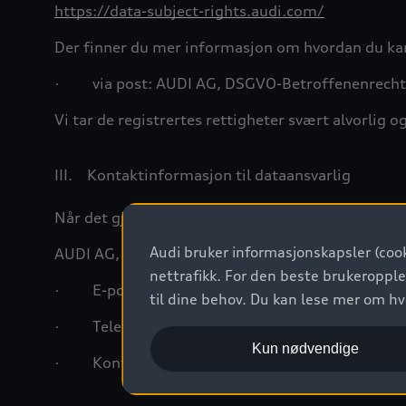
https://data-subject-rights.audi.com/
Der finner du mer informasjon om hvordan du ka
·
via post: AUDI AG, DSGVO-Betroffenenrecht
Vi tar de registrertes rettigheter svært alvorlig 
III.
Kontaktinformasjon til dataansvarlig
Når det gjelder databeskyttelse, kan du også råd
Audi bruker informasjonskapsler (cook
AUDI AG, dataansvarlig, 85045 Ingolstadt, Tyskl
nettrafikk. For den beste brukeropple
·
E-post:
datenschutz@audi.de
til dine behov. Du kan lese mer om h
·
Telefonnummer: +49841 890
Kun nødvendige
·
Kontoradresse til selskapets databeskyttels