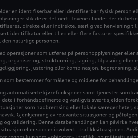
r en identifiserbar eller identifiserbar fysisk person eller
plysninger slik de er definert i lovene i landet der du bef
ifiseres, direkte eller indirekte, særlig ved henvisning til
 identifikator eller til en eller flere faktorer spesifikke
il den naturlige personen.
med operasjoner som utføres på personopplysninger eller
, organisering, strukturering, lagring, tilpasning eller 
eliggjøring, justering eller kombinasjon, begrensning, sl
sonen som bestemmer formålene og midlene for behandling
 og automatiserte kjørefunksjoner samt tjenester som kan
e data i forhåndsdefinerte og vanligvis svært sjelden for
situasjoner som nødbremsing eller lokale særegenheter, so
temavvik. Gjenkjenning av relevante situasjoner og påføl
ng og validering. Denne databehandlingen kan påvirke hv
ituasjon eller som er involvert i trafikksituasjonen. Audi 
kter regnes kun som «objekter» i trafikk- og miljøsituasj