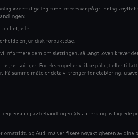
ag av rettslige legitime interesser på grunnlag knyttet til
handlingen;
handlet; eller
rholde en juridisk forpliktelse.
l vi informere dem om slettingen, så langt loven krever de
 begrensninger. For eksempel er vi ikke pålagt eller tillatt 
 På samme måte er data vi trenger for etablering, utøvelse
er, begrensning av behandlingen (dvs. merking av lagrede 
er omstridt, og
Audi
må verifisere nøyaktigheten av dine 