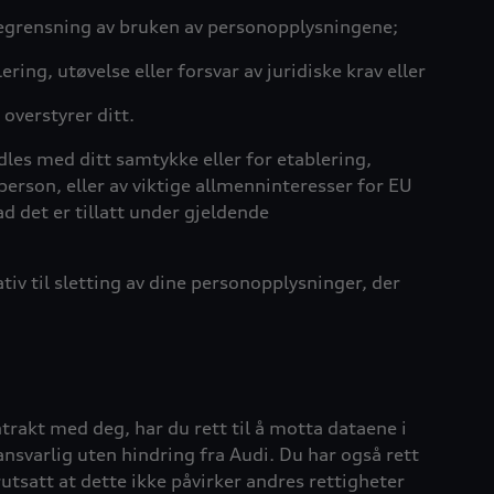
begrensning av bruken av personopplysningene;
ng, utøvelse eller forsvar av juridiske krav eller
overstyrer ditt.
dles med ditt samtykke eller for etablering,
k person, eller av viktige allmenninteresser for EU
ad det er tillatt under gjeldende
v til sletting av dine personopplysninger, der
trakt med deg, har du rett til å motta dataene i
ansvarlig uten hindring fra Audi. Du har også rett
rutsatt at dette ikke påvirker andres rettigheter