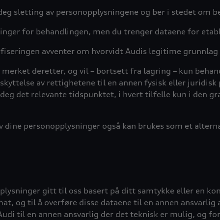
deg sletting av personopplysningene og ber i stedet om 
nger for behandlingen, men du trenger dataene for etableri
ifiseringen avventer om hvorvidt Audis legitime grunnlag
 merket deretter, og vil – bortsett fra lagring – kun behan
beskyttelse av rettighetene til en annen fysisk eller juridis
eg det relevante tidspunktet, i hvert tilfelle kun i den gr
 dine personopplysninger også kan brukes som et alternati
ysninger gitt til oss basert på ditt samtykke eller en kon
at, og til å overføre disse dataene til en annen ansvarlig 
Audi til en annen ansvarlig der det teknisk er mulig, og fo