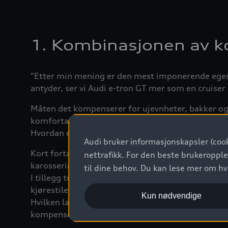
1. Kombinasjonen av 
"Etter min mening er den mest imponerende egen
antyder, ser vi Audi e-tron GT mer som en cruiser p
Måten det kompenserer for ujevnheter, bakker og 
komfortabelt enn en luksussedan og tilter mindre
Hvordan er det egentlig mulig?
Audi bruker informasjonskapsler (cook
Kort fortalt kan det aktive understellet heve og s
nettrafikk. For den beste brukeropple
karosseriakselerasjon på hvert hjul. Denne svært 
til dine behov. Du kan lese mer om h
I tillegg tolker det aktive understellet førerens p
kjørestilen.
Kun nødvendige
Hvilken langsgående og sideveis akselerasjon kjø
kompensere for dem?