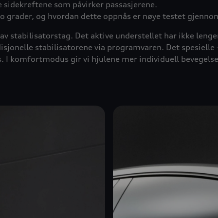
 sidekreftene som påvirker passasjerene.
to grader, og hvordan dette oppnås er nøye testet gjenno
av stabilisatorstag. Det aktive understellet har ikke lenger
isjonelle stabilisatorene via programvaren. Det spesielle 
s. I komfortmodus gir vi hjulene mer individuell bevegel