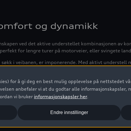
komfort og dynamikk
skapen ved det aktive understellet kombinasjonen av k
erfekt for lengre turer på motorveier, eller svingete land
søkk i veibanen, er imponerende. Med aktivt understell m
 enn en sportsbil både i svinger og ved bremsing og akse
ies) for å gi deg en best mulig opplevelse på nettstedet vår
enke hvert enkelt hjul og reagerer aktivt på informasjonen
velsen anbefaler vi at du godtar alle informasjonskapsler, 
høye sensortettheten er bemerkelsesverdig i et chassis.
vordan vi bruker
informasjonskapsler her
.
referanser ved å ta hensyn til innstillingene i Audi drive s
Endre innstillinger
rer føreren med, hvor dynamiske er rattbevegelsene, og hv