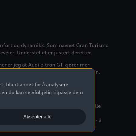
omfort og dynamikk. Som navnet Gran Turismo
eveier. Understellet er justert deretter.
ener jeg at Audi e-tron GT kjører mer
lerasjon. En bemerkelsesverdig prestasjon.
t, blant annet for å analysere
 det mottar fra en sensor for hjul- og
men du kan selvfølgelig tilpasse dem
elect og trekke konklusjoner fra den aktuelle
Aksepter alle
ilken støtte mot krenging kan brukes for å