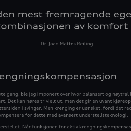
den mest fremragende ege
 kombinasjonen av komfort
Dr. Jaan Mattes Reiling
 krengningskompensasjon
te gang, ble jeg imponert over hvor balansert og nøytral bi
ert. Det kan høres trivielt ut, men det gir en uvant kjøreo
tersiden i svinger. Men krenging er uønsket, fordi det re
kompensere for dette med avansert understellsteknologi.
erstellet. Når funksjonen for aktiv krengningskompensasjon