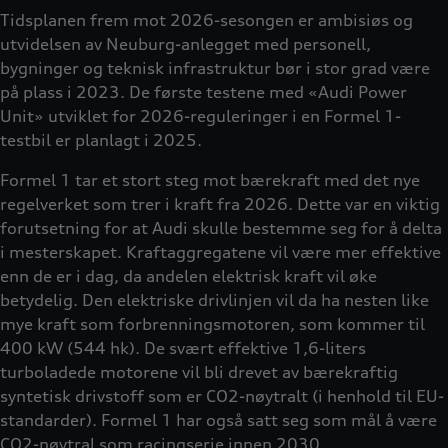
Tidsplanen frem mot 2026-sesongen er ambisiøs og
utvidelsen av Neuburg-anlegget med personell,
bygninger og teknisk infrastruktur bør i stor grad være
på plass i 2023. De første testene med «Audi Power
Unit» utviklet for 2026-reguleringer i en Formel 1-
testbil er planlagt i 2025.
Formel 1 tar et stort steg mot bærekraft med det nye
regelverket som trer i kraft fra 2026. Dette var en viktig
forutsetning for at Audi skulle bestemme seg for å delta
i mesterskapet. Kraftaggregatene vil være mer effektive
enn de er i dag, da andelen elektrisk kraft vil øke
betydelig. Den elektriske drivlinjen vil da ha nesten like
mye kraft som forbrenningsmotoren, som kommer til
400 kW (544 hk). De svært effektive 1,6-liters
turboladede motorene vil bli drevet av bærekraftig
syntetisk drivstoff som er CO2-nøytralt (i henhold til EU-
standarder). Formel 1 har også satt seg som mål å være
CO2-nøytral som racingserie innen 2030.