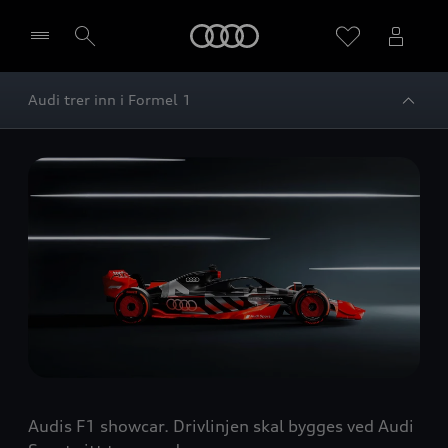
Home
Audi trer inn i Formel 1
Velg forhandler
Audis F1 showcar. Drivlinjen skal bygges ved Audi