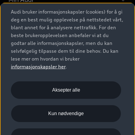
Min Audi
Kjøpshjelp
Elbiler
Audi bruker informasjonskapsler (cookies) for å gi
Biler på lager
Digitale tjenester
deg en best mulig opplevelse på nettstedet vårt,
Behold nybilfølelsen
SUV
Finn forhandler
blant annet for å analysere nettrafikk. For den
Garantert Audi Service
Stasjonsvogn
Audi Norge
beste brukeropplevelsen anbefaler vi at du
Audi digitale tjenester
Bestill prøvekjøring
godtar alle informasjonskapsler, men du kan
Audi Originalt tilbehør
Sportback
Audi connect
selvfølgelig tilpasse dem til dine behov. Du kan
Kontakt forhandler
Kundeservice
Verkstedtjenester
S/RS
lese mer om hvordan vi bruker
Functions on demand
Prislister
Audi Driving Experience
informasjonskapsler her
.
Konseptbiler og prototyper
Audi Charging
Leasing
Nyhetsbrev
© 2026 AUDI NORGE. All Rights Reserved.
Kom i gang med myAudi
Bilgarantier
Aksepter alle
Presse
Imprint
Ansvarserklæring
Personvern
Logg Inn Bilhold
Audi Forsikring
Karriere
Informasjonskapsler (cookies)
Informasjon til redningsselskaper (eng)
Kun nødvendige
Bli sertifisert merkeverksted
Juridisk informasjon AUDI AG
Autoretur