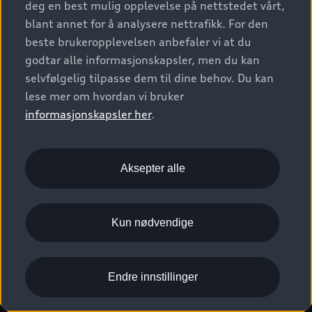
deg en best mulig opplevelse på nettstedet vårt,
Kundeservice
Verkstedtjenester
S/RS
Functions on demand
blant annet for å analysere nettrafikk. For den
Prislister
Audi Driving Experience
beste brukeropplevelsen anbefaler vi at du
Konseptbiler og prototyper
Audi Charging
Leasing
godtar alle informasjonskapsler, men du kan
Nyhetsbrev
© 2026 AUDI NORGE. All Rights Reserved.
selvfølgelig tilpasse dem til dine behov. Du kan
Kom i gang med myAudi
Bilgarantier
Presse
lese mer om hvordan vi bruker
Imprint
Ansvarserklæring
Personvern
Logg Inn Bilhold
Audi Forsikring
informasjonskapsler her
.
Karriere
Informasjonskapsler (cookies)
Informasjon til redningsselskaper (eng)
Bli sertifisert merkeverksted
Juridisk informasjon AUDI AG
Aksepter alle
Autoretur
Åpenhetsloven
Kun nødvendige
Endre innstillinger