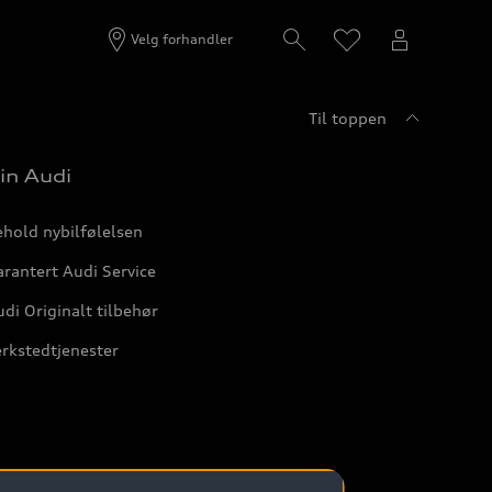
Velg forhandler
Til toppen
in Audi
hold nybilfølelsen
rantert Audi Service
di Originalt tilbehør
rkstedtjenester