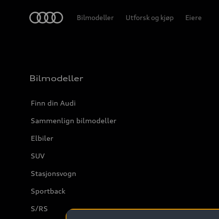
Home
Bilmodeller
Utforsk og kjøp
Eiere
Bilmodeller
Finn din Audi
Sammenlign bilmodeller
Elbiler
SUV
Stasjonsvogn
Sportback
S/RS