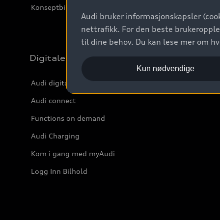
Konseptbiler og prototyper
Audi bruker informasjonskapsler (cook
nettrafikk. For den beste brukeropple
til dine behov. Du kan lese mer om h
Digitale tjenester
Kun nødvendige
Audi digitale tjenester
Audi connect
Functions on demand
Audi Charging
Kom i gang med myAudi
Logg Inn Bilhold