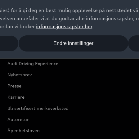
Bilgarantier
ies) for å gi deg en best mulig opplevelse på nettstedet vår
Audi Forsikring
velsen anbefaler vi at du godtar alle informasjonskapsler, 
vordan vi bruker
informasjonskapsler her
.
Audi Norge
Endre innstillinger
Kundeservice
Audi Driving Experience
Nyhetsbrev
Presse
Karriere
Bli sertifisert merkeverksted
Autoretur
Åpenhetsloven