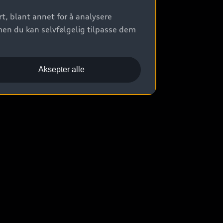
t, blant annet for å analysere
men du kan selvfølgelig tilpasse dem
Aksepter alle