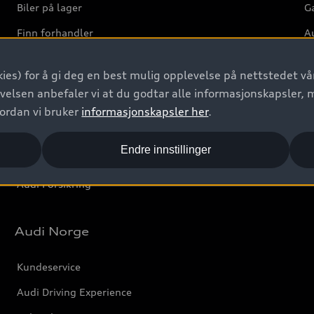
Biler på lager
Ga
Finn forhandler
Au
Bestill prøvekjøring
Ve
ies) for å gi deg en best mulig opplevelse på nettstedet vår
Kontakt forhandler
velsen anbefaler vi at du godtar alle informasjonskapsler, 
Prislister
vordan vi bruker
informasjonskapsler her
.
Leasing
Endre innstillinger
Bilgarantier
Audi Forsikring
Audi Norge
Kundeservice
Audi Driving Experience