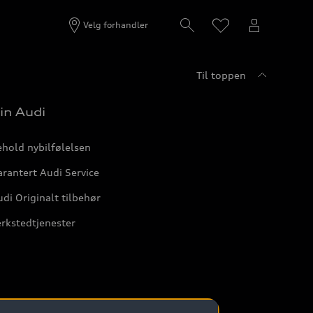
Velg forhandler
Til toppen
in Audi
hold nybilfølelsen
rantert Audi Service
di Originalt tilbehør
rkstedtjenester