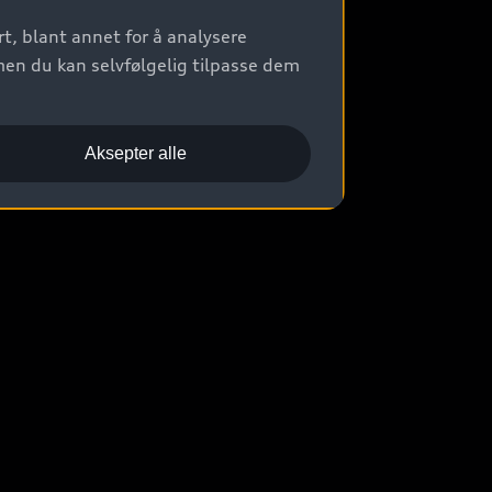
t, blant annet for å analysere
men du kan selvfølgelig tilpasse dem
Aksepter alle