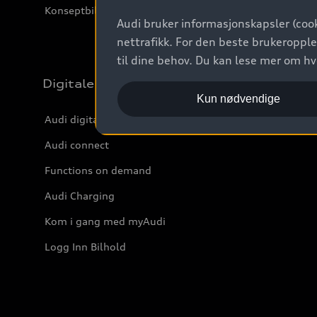
Konseptbiler og prototyper
Audi bruker informasjonskapsler (cook
nettrafikk. For den beste brukeropple
til dine behov. Du kan lese mer om h
Digitale tjenester
Kun nødvendige
Audi digitale tjenester
Audi connect
Functions on demand
Audi Charging
Kom i gang med myAudi
Logg Inn Bilhold