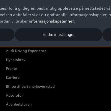
Bilgarantier
ies) for å gi deg en best mulig opplevelse på nettstedet vår
Audi Forsikring
velsen anbefaler vi at du godtar alle informasjonskapsler, 
vordan vi bruker
informasjonskapsler her
.
Audi Norge
Endre innstillinger
Kundeservice
Audi Driving Experience
Nyhetsbrev
Presse
Karriere
Bli sertifisert merkeverksted
Autoretur
Åpenhetsloven