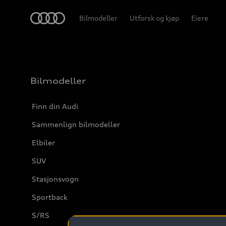
Home
Bilmodeller
Utforsk og kjøp
Eiere
Bilmodeller
Finn din Audi
Sammenlign bilmodeller
Elbiler
SUV
Stasjonsvogn
Sportback
S/RS