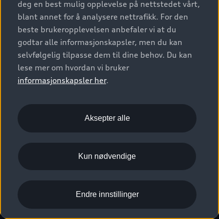
deg en best mulig opplevelse på nettstedet vårt,
Kundeservice
Verkstedtjenester
S/RS
Functions on demand
blant annet for å analysere nettrafikk. For den
Prislister
Audi Driving Experience
beste brukeropplevelsen anbefaler vi at du
Konseptbiler og prototyper
Audi Charging
Leasing
godtar alle informasjonskapsler, men du kan
Nyhetsbrev
© 2026 AUDI NORGE. All Rights Reserved.
selvfølgelig tilpasse dem til dine behov. Du kan
Kom i gang med myAudi
Bilgarantier
Presse
lese mer om hvordan vi bruker
Imprint
Ansvarserklæring
Personvern
Logg Inn Bilhold
Audi Forsikring
informasjonskapsler her
.
Karriere
Informasjonskapsler (cookies)
Informasjon til redningsselskaper (eng)
Bli sertifisert merkeverksted
Juridisk informasjon AUDI AG
Aksepter alle
Autoretur
Åpenhetsloven
Kun nødvendige
Endre innstillinger