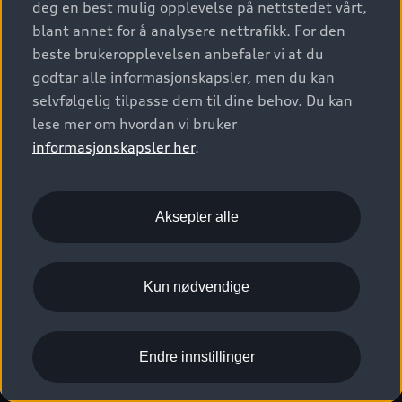
deg en best mulig opplevelse på nettstedet vårt,
Kundeservice
Verkstedtjenester
S/RS
Functions on demand
blant annet for å analysere nettrafikk. For den
Prislister
Audi Driving Experience
beste brukeropplevelsen anbefaler vi at du
Konseptbiler og prototyper
Audi Charging
Leasing
godtar alle informasjonskapsler, men du kan
Nyhetsbrev
© 2026 AUDI NORGE. All Rights Reserved.
selvfølgelig tilpasse dem til dine behov. Du kan
Kom i gang med myAudi
Bilgarantier
Presse
lese mer om hvordan vi bruker
Imprint
Ansvarserklæring
Personvern
Logg Inn Bilhold
Audi Forsikring
informasjonskapsler her
.
Karriere
Informasjonskapsler (cookies)
Informasjon til redningsselskaper (eng)
Bli sertifisert merkeverksted
Juridisk informasjon AUDI AG
Aksepter alle
Autoretur
Åpenhetsloven
Kun nødvendige
Endre innstillinger