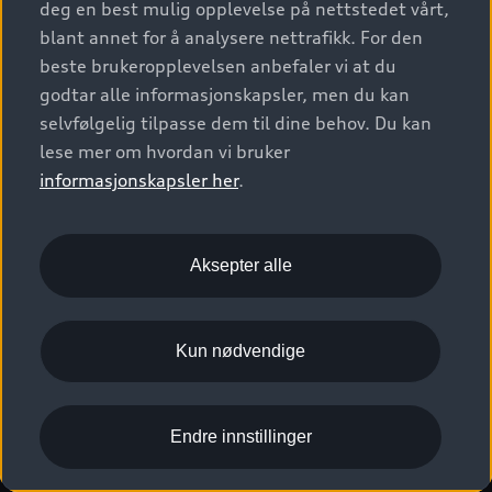
deg en best mulig opplevelse på nettstedet vårt,
Kundeservice
Verkstedtjenester
S/RS
Functions on demand
blant annet for å analysere nettrafikk. For den
Prislister
Audi Driving Experience
beste brukeropplevelsen anbefaler vi at du
Konseptbiler og prototyper
Audi Charging
Leasing
godtar alle informasjonskapsler, men du kan
Nyhetsbrev
© 2026 AUDI NORGE. All Rights Reserved.
selvfølgelig tilpasse dem til dine behov. Du kan
Kom i gang med myAudi
Bilgarantier
Presse
lese mer om hvordan vi bruker
Imprint
Ansvarserklæring
Personvern
Logg Inn Bilhold
Audi Forsikring
informasjonskapsler her
.
Karriere
Informasjonskapsler (cookies)
Informasjon til redningsselskaper (eng)
Bli sertifisert merkeverksted
Juridisk informasjon AUDI AG
Aksepter alle
Autoretur
Åpenhetsloven
Kun nødvendige
Endre innstillinger