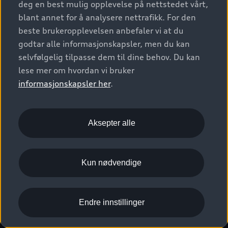
deg en best mulig opplevelse på nettstedet vårt,
Kundeservice
Verkstedtjenester
S/RS
Functions on demand
blant annet for å analysere nettrafikk. For den
Prislister
Audi Driving Experience
beste brukeropplevelsen anbefaler vi at du
Konseptbiler og prototyper
Audi Charging
Leasing
godtar alle informasjonskapsler, men du kan
Nyhetsbrev
© 2026 AUDI NORGE. All Rights Reserved.
selvfølgelig tilpasse dem til dine behov. Du kan
Kom i gang med myAudi
Bilgarantier
Presse
lese mer om hvordan vi bruker
Imprint
Ansvarserklæring
Personvern
Logg Inn Bilhold
Audi Forsikring
informasjonskapsler her
.
Karriere
Informasjonskapsler (cookies)
Informasjon til redningsselskaper (eng)
Bli sertifisert merkeverksted
Juridisk informasjon AUDI AG
Aksepter alle
Autoretur
Åpenhetsloven
Kun nødvendige
Endre innstillinger