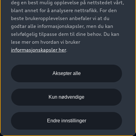
deg en best mulig opplevelse på nettstedet vårt,
Kundeservice
Verkstedtjenester
S/RS
Functions on demand
blant annet for å analysere nettrafikk. For den
Prislister
Audi Driving Experience
beste brukeropplevelsen anbefaler vi at du
Konseptbiler og prototyper
Audi Charging
Leasing
godtar alle informasjonskapsler, men du kan
Nyhetsbrev
© 2026 AUDI NORGE. All Rights Reserved.
selvfølgelig tilpasse dem til dine behov. Du kan
Kom i gang med myAudi
Bilgarantier
Presse
lese mer om hvordan vi bruker
Imprint
Ansvarserklæring
Personvern
Logg Inn Bilhold
Audi Forsikring
informasjonskapsler her
.
Karriere
Informasjonskapsler (cookies)
Informasjon til redningsselskaper (eng)
Bli sertifisert merkeverksted
Juridisk informasjon AUDI AG
Aksepter alle
Autoretur
Åpenhetsloven
Kun nødvendige
Endre innstillinger