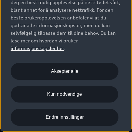
deg en best mulig opplevelse på nettstedet vårt,
Kundeservice
Verkstedtjenester
S/RS
Functions on demand
blant annet for å analysere nettrafikk. For den
Prislister
Audi Driving Experience
beste brukeropplevelsen anbefaler vi at du
Konseptbiler og prototyper
Audi Charging
Leasing
godtar alle informasjonskapsler, men du kan
Nyhetsbrev
© 2026 AUDI NORGE. All Rights Reserved.
selvfølgelig tilpasse dem til dine behov. Du kan
Kom i gang med myAudi
Bilgarantier
Presse
lese mer om hvordan vi bruker
Imprint
Ansvarserklæring
Personvern
Logg Inn Bilhold
Audi Forsikring
informasjonskapsler her
.
Karriere
Informasjonskapsler (cookies)
Informasjon til redningsselskaper (eng)
Bli sertifisert merkeverksted
Juridisk informasjon AUDI AG
Aksepter alle
Autoretur
Åpenhetsloven
Kun nødvendige
Endre innstillinger